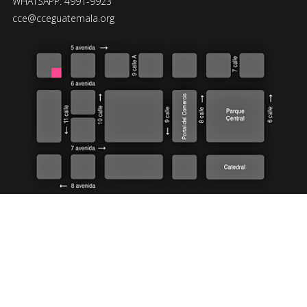
WHATSAPP: 4991-9923
cce@cceguatemala.org