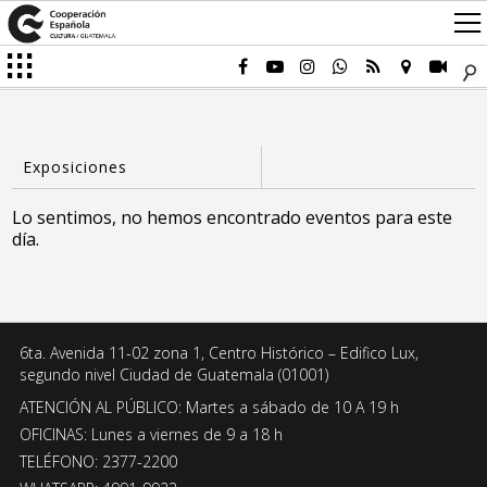
Lo sentimos, no hemos encontrado eventos para este
día.
6ta. Avenida 11-02 zona 1, Centro Histórico – Edifico Lux,
segundo nivel Ciudad de Guatemala (01001)
ATENCIÓN AL PÚBLICO: Martes a sábado de 10 A 19 h
OFICINAS: Lunes a viernes de 9 a 18 h
TELÉFONO: 2377-2200