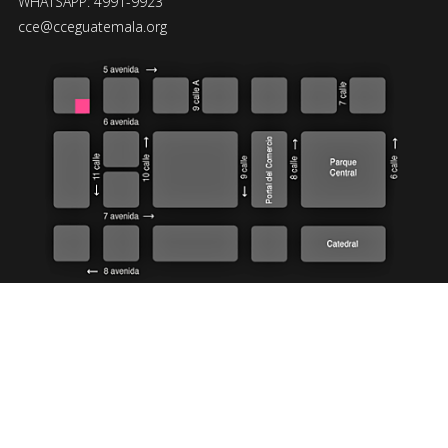
WHATSAPP: 4991-9923
cce@cceguatemala.org