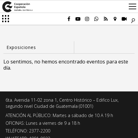
Lo sentimos, no hemos encontrado eventos para este
día.
6ta. Avenida 11-02 zona 1, Centro Histórico – Edifico Lux,
segundo nivel Ciudad de Guatemala (01001)
ATENCIÓN AL PÚBLICO: Martes a sábado de 10 A 19 h
OFICINAS: Lunes a viernes de 9 a 18 h
TELÉFONO: 2377-2200