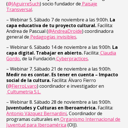
(
@JAguirreSuch
) socio fundador de
Paisaje
Transversal
.
– Webinar 5. Sábado 7 de noviembre a las 9:00h.
La
capa educativa de tu proyecto cultural.
Facilita:
Andrea de Pascual (
@AndreaDroide
) coordinadora
general de
Pedagogías invisibles
.
– Webinar 6. Sábado 14 de noviembre a las 9:00h.
La
capa digital. Trabajar en abierto.
Facilita:
Claudia
Gordo
, de la Fundación
Cyberpractices
.
– Webinar 7. Sábado 21 de noviembre a las 9:00h.
Medir no es contar. Es tener en cuenta – Impacto
social de la cultura.
Facilita: Álvaro Fierro
(
@FierroLvaro
) coordinador e investigador en
Cultumetría S.L.
– Webinar 8. Sábado 28 de noviembre a las 9:00h.
Juventudes y Culturas en Iberoamérica.
Facilita:
Antonio Vázquez Bernardini
, Coordinador de
programas culturales en
Organismo Internacional de
Juventud para Iberoamérica
(OIJ).