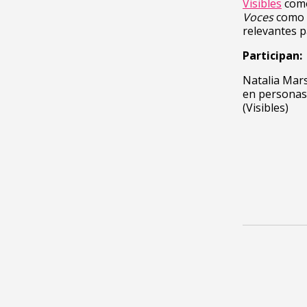
Visibles
como
Voces
como u
relevantes 
Participan:
Natalia Mars
en personas
(Visibles)