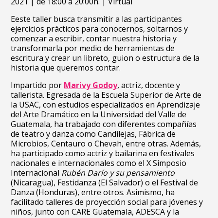
2021 | de 18:00 a 20:00h. | Virtual
Eeste taller busca transmitir a las participantes
e
jercicios prácticos para conocernos, soltarnos y
comenzar a escribir, c
ontar nuestra historia y
transformarla por medio de herramientas de
escritura y c
rear un libreto, guion o estructura de la
historia que queremos contar.
Impartido por
Marivy Godoy
, actriz, docente y
tallerista. Egresada de la Escuela Superior de Arte de
la USAC, con estudios especializados en Aprendizaje
del Arte Dramático en la Universidad del Valle de
Guatemala, ha trabajado con diferentes compañías
de teatro y danza como Candilejas, Fábrica de
Microbios, Centauro o
Chevah, entre otras. Además,
ha participado como actriz y bailarina en festivales
nacionales e internacionales como el X Simposio
Internacional
Rubén Darío y su pensamiento
(Nicaragua), Festidanza (El Salvador) o el Festival de
Danza (Honduras), entre otros. Asimismo, ha
facilitado talleres de proyección social para jóvenes y
niños, junto con CARE Guatemala, ADESCA y la