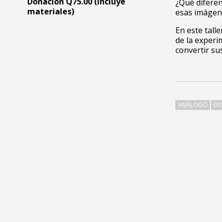
Donación Q75.00 (incluye
¿Qué diferen
materiales)
esas imágene
En este tall
de la exper
convertir su
ANÁLOGO
DI