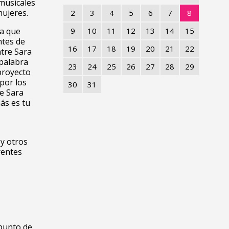
musicales
mujeres.
2
3
4
5
6
7
8
va que
9
10
11
12
13
14
15
ntes de
16
17
18
19
20
21
22
ntre Sara
 palabra
23
24
25
26
27
28
29
proyecto
 por los
30
31
ue Sara
ás es tu
 y otros
erentes
 punto de