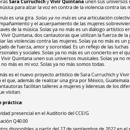
oras
Sara Curruchich
y
Vivir Quintana
unen sus universos 
 música para alzar la voz en contra de la violencia contra las 
 más
es una gira.
Solas ya no más
es una articulación colecti
ompañamiento y el acuerpamiento de las mujeres sobrevivie
través de la música. Solas ya no más es un diálogo artístico e
 Vivir Quintana, dos cantautoras que utilizan la fuerza de la
ar las violencias contra las mujeres. Solas ya no más es un 
rgado de fuerza, amor y sororidad. Es un reflejo de las luchas
sonales y sociales. Solas ya no más es un concierto en el q
 Vivir Quintana unen sus universos musicales. Solas ya no m
a no más es mi voz. Solas ya no más somos todas.
más es el nuevo proyecto artístico de Sara Curruchich y Vivir
 el que, además de realizar una gira por México, Guatemala
antautoras facilitan talleres a mujeres y lideresas de los dif
ue visitan.
 práctica
:
vidad presencial en el Auditorio del CCE/G
ación Q40.00
tos disponibles a partir del 27 de septiembre de 2022 en el