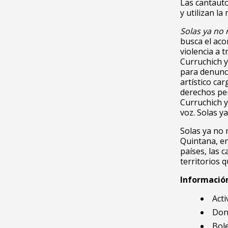
Las cantaut
y utilizan la
Solas ya no
busca el ac
violencia a 
Curruchich y
para denunci
artístico ca
derechos per
Curruchich y
voz. Solas y
Solas ya no 
Quintana, en
países, las c
territorios q
Información
Acti
Don
Bole