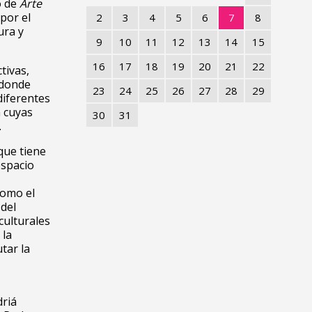
o de
A
rte
por el
2
3
4
5
6
7
8
ura y
9
10
11
12
13
14
15
16
17
18
19
20
21
22
tivas,
 donde
23
24
25
26
27
28
29
diferentes
n cuyas
30
31
.
que tiene
espacio
como el
del
culturales
 la
tar la
driá