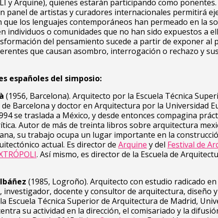
 y Arquine), quienes estarán participando como ponentes
n panel de artistas y curadores internacionales permitirá ej
n que los lenguajes contemporáneos han permeado en la so
n individuos o comunidades que no han sido expuestos a ell
sformación del pensamiento sucede a partir de exponer al p
ferentes que causan asombro, interrogación o rechazo y sus
es españoles del simposio:
à
(1956, Barcelona).
Arquitecto por la Escuela Técnica Super
 de Barcelona y doctor en Arquitectura por la Universidad 
994 se traslada a México, y desde entonces compagina práct
rítica. Autor de más de treinta libros sobre arquitectura mex
ana, su trabajo ocupa un lugar importante en la construcció
uitectónico actual. Es director de
Arquine
y del
Festival de Ar
EXTRÓPOLI
. Así mismo, es director de la Escuela de Arquitect
 Ibáñez
(1985, Logroño). Arquitecto con estudio radicado en
, investigador, docente y consultor de arquitectura, diseño y
a Escuela Técnica Superior de Arquitectura de Madrid, Univ
centra su actividad en la dirección, el comisariado y la difusió