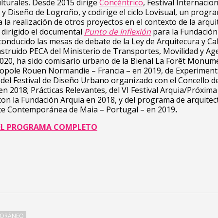
lturales. Desde 2015 dirige
Concéntrico
, Festival Internacio
 y Diseño de Logroño, y codirige el ciclo Lovisual, un progr
a la realización de otros proyectos en el contexto de la arqui
a dirigido el documental
Punto de Inflexión
para la Fundación
conducido las mesas de debate de la Ley de Arquitecura y Cal
struido PECA del Ministerio de Transportes, Movilidad y A
020, ha sido comisario urbano de la Bienal La Forêt Monum
ropole Rouen Normandie – Francia – en 2019, de Experimen
del Festival de Diseño Urbano organizado con el Concello d
n 2018; Prácticas Relevantes, del VI Festival Arquia/Próxima
on la Fundación Arquia en 2018, y del programa de arquitec
rte Contemporánea de Maia – Portugal – en 2019
.
EL PROGRAMA COMPLETO
PORÁNEO