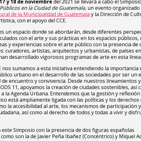
 17 y 18 de noviembre
del 2021 se llevará a cabo el Simposi
 Públicos en la Ciudad de Guatemala
, un evento organizado 
ural de la Municipalidad de Guatemala
y la Dirección de Cult
tística, con el apoyo del CCE.
es un espacio donde se abordarán, desde diferentes perspec
culados con el arte y sus prácticas en los espacios públicos,
eas y experiencias sobre el arte público con la presencia de 
s: curadores, artistas, arquitectos y urbanistas, de países e
han desarrollado vigorosos programas de arte en esta línea
 nos sumamos a esta iniciativa entendiendo la importancia 
úblico urbano en el desarrollo de las sociedades por ser un 
 de encuentro y convivencia. Desde nuestros lineamientos y
 ODS 11, apoyamos la creación de ciudades sostenibles, así 
a la Agenda Urbana. Entendemos que la gestión y reflexión 
ico está ampliamente ligada con las políticas y los derechos 
o la accesibilidad al arte, los mecanismos de participación y
udadana, así como al derecho de todos y todas a vivir y disfru
 este Simposio con la presencia de dos figuras españolas
como son la de Javier Peña Ibañez (Concéntrico) y Miquel A