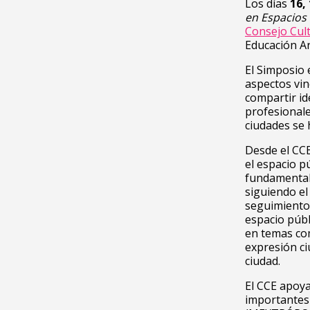
Los días
16,
en Espacios
Consejo Cult
Educación Ar
El Simposio 
aspectos vin
compartir id
profesionale
ciudades se 
Desde el CCE
el espacio p
fundamental
siguiendo el
seguimiento 
espacio públ
en temas com
expresión ci
ciudad.
El CCE apoya
importantes 