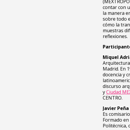
(MEXTRÓPOLI
contar con u
la manera e
sobre todo e
cómo la tran
muestras di
reflexiones.
Participant
Miquel Adri
Arquitectura
Madrid. En 1
docencia y c
latinoameric
discurso arq
y
Ciudad M
CENTRO.
Javier Peña
Es comisario
Formado en l
Politécnica, 