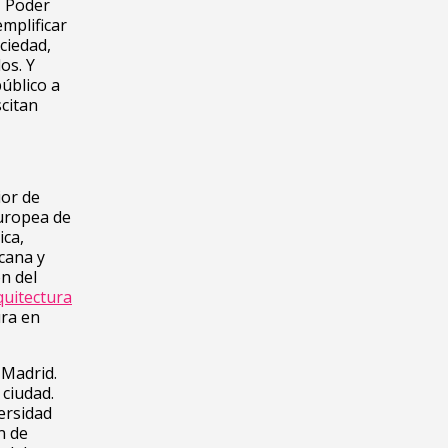
. Poder
emplificar
ciedad,
os. Y
úblico a
citan
ior de
Europea de
ica,
icana y
n del
quitectura
ura en
 Madrid.
 ciudad.
ersidad
n de