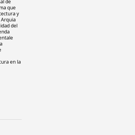
nal de
ama que
tectura y
 Arquia
idad del
genda
entale
ta
e
tura en la