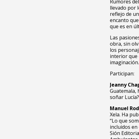
Rumores del 
llevado por 
reflejo de un
encanto que 
que es en úl
Las pasiones
obra, sin ol
los personaj
interior que 
imaginación.
Participan:
Jeanny Cha
Guatemala, h
soñar Lucía?
Manuel Rod
Xela. Ha publ
“Lo que somo
incluidos en
Sión Editori