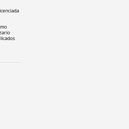
licenciada
como
zario
licados