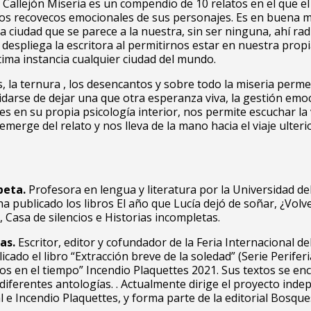
Callejón Miseria es un compendio de 10 relatos en el que el 
los recovecos emocionales de sus personajes. Es en buena 
a ciudad que se parece a la nuestra, sin ser ninguna, ahí radi
despliega la escritora al permitirnos estar en nuestra propi
tima instancia cualquier ciudad del mundo.
, la ternura , los desencantos y sobre todo la miseria perme
vidarse de dejar una que otra esperanza viva, la gestión emo
es en su propia psicología interior, nos permite escuchar la
emerge del relato y nos lleva de la mano hacia el viaje ulteri
peta.
Profesora en lengua y literatura por la Universidad del
a publicado los libros El año que Lucía dejó de soñar, ¿Volv
, Casa de silencios e Historias incompletas.
as.
Escritor, editor y cofundador de la Feria Internacional de
icado el libro “Extracción breve de la soledad” (Serie Periferi
s en el tiempo” Incendio Plaquettes 2021. Sus textos se en
 diferentes antologías. . Actualmente dirige el proyecto ind
al e Incendio Plaquettes, y forma parte de la editorial Bosque