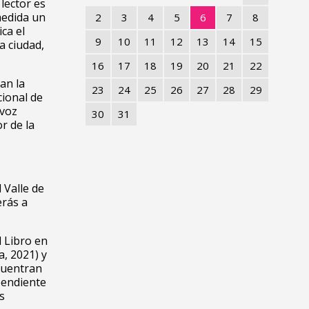
lector es
medida un
2
3
4
5
6
7
8
ca el
9
10
11
12
13
14
15
a ciudad,
16
17
18
19
20
21
22
an la
23
24
25
26
27
28
29
cional de
 voz
30
31
or de la
 Valle de
erás a
l Libro en
a, 2021) y
cuentran
ependiente
s