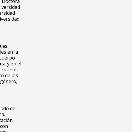
s Doctora
iversidad
ersidad
iversidad
ales
les en la
 cuerpo
sity en el
ericanos
o de los
 género,
sado del
na.
cación
 con