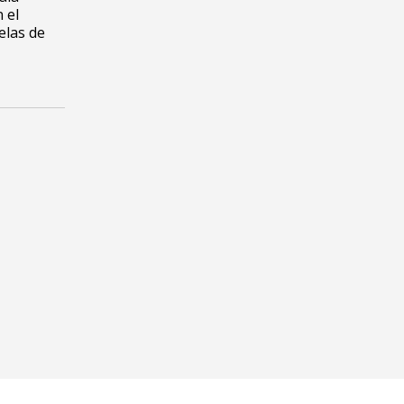
 el
elas de