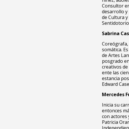
niñez, adole
Consultor en
desarrollo y
de Cultura y
Sentidotori
Sabrina Cas
Coreógrafa, 
somática. Es
de Artes Lan
posgrado en 
creativos de 
ente las cien
estancia pos
Edward Case
Mercedes F
Inicia su ca
entonces más
con actores 
Patricia Ora
Independient