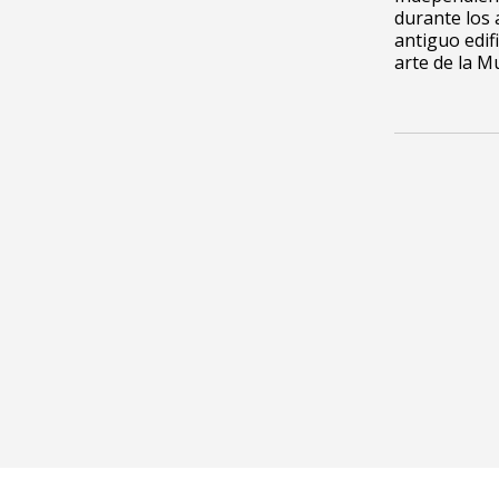
durante los 
antiguo edif
arte de la M
6ta. Aveni
Síguenos
nivel Ciu
ATENCIÓN 
OFICINAS: 
TELÉFONO
WHATSAPP
cce@cceg