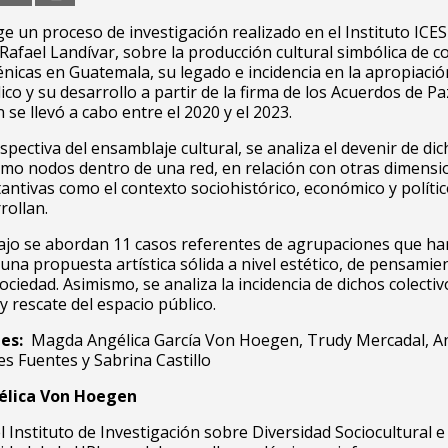
oge un proceso de investigación realizado en el Instituto ICES
Rafael Landívar, sobre la producción cultural simbólica de co
énicas en Guatemala, su legado e incidencia en la apropiació
ico y su desarrollo a partir de la firma de los Acuerdos de Pa
 se llevó a cabo entre el 2020 y el 2023.
spectiva del ensamblaje cultural, se analiza el devenir de di
omo nodos dentro de una red, en relación con otras dimens
tantivas como el contexto sociohistórico, económico y polític
rollan.
bajo se abordan 11 casos referentes de agrupaciones que ha
una propuesta artística sólida a nivel estético, de pensamie
ociedad. Asimismo, se analiza la incidencia de dichos colectiv
y rescate del espacio público.
es:
Magda Angélica García Von Hoegen, Trudy Mercadal, A
s Fuentes y Sabrina Castillo
lica Von Hoegen
l Instituto de Investigación sobre Diversidad Sociocultural e