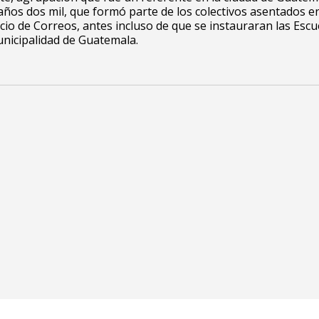
años dos mil, que formó parte de los colectivos asentados en
icio de Correos, antes incluso de que se instauraran las Escu
unicipalidad de Guatemala.
da 11-02 zona 1, Centro Histórico – Edifico Lux, segundo
dad de Guatemala (01001)
AL PÚBLICO: Martes a sábado de 10 A 19 h
Lunes a viernes de 9 a 18 h
: 2377-2200
: 4991-9923
uatemala.org