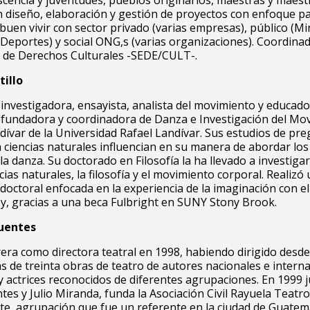
scencia y juventudes, pueblos originarios, maestras y maest
 diseño, elaboración y gestión de proyectos con enfoque pa
 buen vivir con sector privado (varias empresas), público (Mi
 Deportes) y social ONG,s (varias organizaciones). Coordinad
o de Derechos Culturales -SEDE/CULT-.
tillo
investigadora, ensayista, analista del movimiento y educad
 fundadora y coordinadora de Danza e Investigación del Mo
dívar de la Universidad Rafael Landívar. Sus estudios de pre
ciencias naturales influencian en su manera de abordar lo
la danza. Su doctorado en Filosofía la ha llevado a investigar
cias naturales, la filosofía y el movimiento corporal. Realizó
doctoral enfocada en la experiencia de la imaginación con el
y, gracias a una beca Fulbright en SUNY Stony Brook.
uentes
rrera como directora teatral en 1998, habiendo dirigido desde
 de treinta obras de teatro de autores nacionales e interna
y actrices reconocidos de diferentes agrupaciones. En 1999 
ntes y Julio Miranda, funda la Asociación Civil Rayuela Teatro
e, agrupación que fue un referente en la ciudad de Guatem