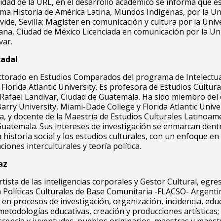
lidad de la URL, en el desarrollo académico se informa que e
ma Historia de América Latina, Mundos Indígenas, por la Un
vide, Sevilla; Magíster en comunicación y cultura por la Univ
na, Ciudad de México Licenciada en comunicación por la Un
var.
adal
ctorado en Estudios Comparados del programa de Intelectu
 Florida Atlantic University. Es profesora de Estudios Cultura
Rafael Landívar, Ciudad de Guatemala. Ha sido miembro del
arry University, Miami-Dade College y Florida Atlantic Univer
da, y docente de la Maestría de Estudios Culturales Latinoam
atemala. Sus intereses de investigación se enmarcan dentr
 historia social y los estudios culturales, con un enfoque en
ciones interculturales y teoría política.
az
rtista de las inteligencias corporales y Gestor Cultural, egre
Políticas Culturales de Base Comunitaria -FLACSO- Argenti
 en procesos de investigación, organización, incidencia, edu
 metodologías educativas, creación y producciones artísticas;