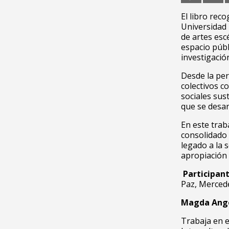
El libro rec
Universidad 
de artes esc
espacio públ
investigación
Desde la per
colectivos c
sociales sus
que se desar
En este tra
consolidado 
legado a la s
apropiación 
Participant
Paz, Mercede
Magda Angé
Trabaja en e