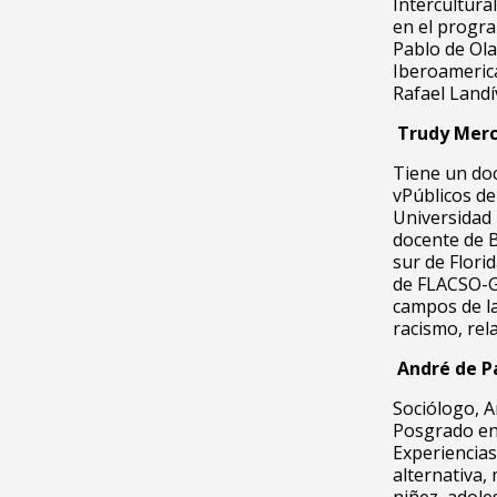
Intercultura
en el progra
Pablo de Ola
Iberoamerica
Rafael Landí
Trudy Merc
Tiene un do
vPúblicos de
Universidad 
docente de B
sur de Flori
de FLACSO-Gu
campos de la
racismo, rela
A
ndré de P
Sociólogo, A
Posgrado en 
Experiencias
alternativa,