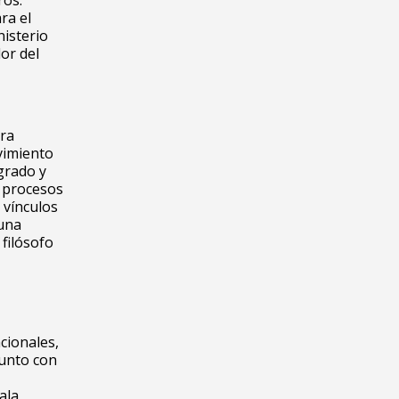
ros.
ra el
nisterio
or del
ora
vimiento
grado y
s procesos
 vínculos
 una
 filósofo
cionales,
junto con
ala