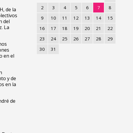
2
3
4
5
6
7
8
H, de la
lectivos
9
10
11
12
13
14
15
n del
z. La
16
17
18
19
20
21
22
23
24
25
26
27
28
29
chos
30
31
iones
o en el
n
nto y de
os en la
ndré de