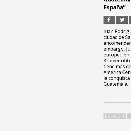
España”
Juan Rodrígu
ciudad de Sa
encomenderos
embargo, Jua
europeo en l
Kramer obtuv
tiene más de
América Cent
la conquista
Guatemala.
LITERATURA
P