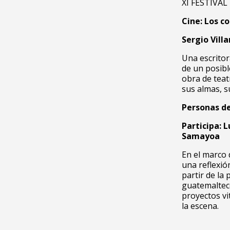
XI FESTIVA
Cine: Los c
Sergio Vill
Una escritor
de un posibl
obra de teat
sus almas, s
Personas d
Participa: 
Samayoa
En el marco 
una reflexión
partir de la
guatemalteco
proyectos vi
la escena.