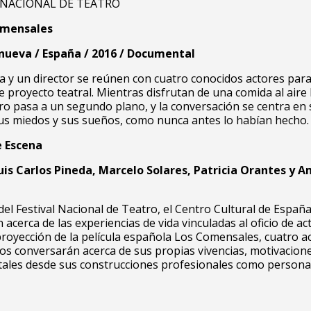
L NACIONAL DE TEATRO
omensales
anueva / España / 2016 / Documental
a y un director se reúnen con cuatro conocidos actores par
e proyecto teatral. Mientras disfrutan de una comida al aire l
ro pasa a un segundo plano, y la conversación se centra en 
us miedos y sus sueños, como nunca antes lo habían hecho.
e Escena
Luis Carlos Pineda, Marcelo Solares, Patricia Orantes y 
del Festival Nacional de Teatro, el Centro Cultural de Espa
 acerca de las experiencias de vida vinculadas al oficio de act
 proyección de la película española Los Comensales, cuatro a
s conversarán acerca de sus propias vivencias, motivacione
tales desde sus construcciones profesionales como persona