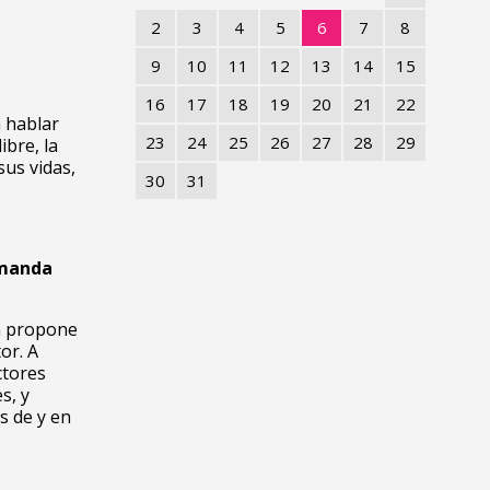
2
3
4
5
6
7
8
9
10
11
12
13
14
15
16
17
18
19
20
21
22
a hablar
23
24
25
26
27
28
29
ibre, la
sus vidas,
30
31
Amanda
ña propone
or. A
ctores
s, y
s de y en