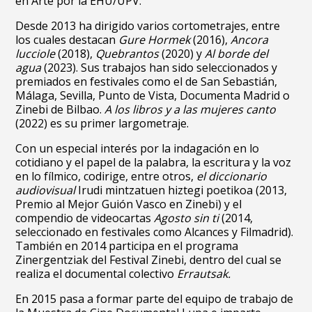
en Arte por la EHU/UPV.
Desde 2013 ha dirigido varios cortometrajes, entre
los cuales destacan
Gure Hormek
(2016),
Ancora
lucciole
(2018),
Quebrantos
(2020) y
Al borde del
agua
(2023). Sus trabajos han sido seleccionados y
premiados en festivales como el de San Sebastián,
Málaga, Sevilla, Punto de Vista, Documenta Madrid o
Zinebi de Bilbao.
A los libros y a las mujeres canto
(2022) es su primer largometraje.
Con un especial interés por la indagación en lo
cotidiano y el papel de la palabra, la escritura y la voz
en lo fílmico, codirige, entre otros,
el diccionario
audiovisual
Irudi mintzatuen hiztegi poetikoa (2013,
Premio al Mejor Guión Vasco en Zinebi) y el
compendio de videocartas
Agosto sin ti
(2014,
seleccionado en festivales como Alcances y Filmadrid).
También en 2014 participa en el programa
Zinergentziak del Festival Zinebi, dentro del cual se
realiza el documental colectivo
Errautsak.
En 2015 pasa a formar parte del equipo de trabajo de