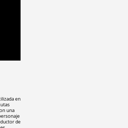
ilizada en
Rutas
con una
 personaje
oductor de
ses