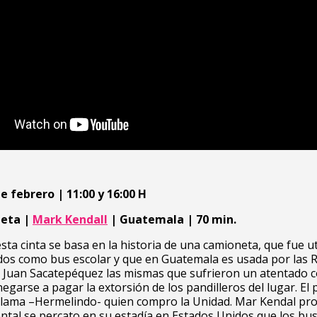
e febrero | 11:00 y 16:00 H
eta |
Mark Kendall
| Guatemala | 70 min.
esta cinta se basa en la historia de una camioneta, que fue ut
dos como bus escolar y que en Guatemala es usada por las 
n Juan Sacatepéquez las mismas que sufrieron un atentado 
garse a pagar la extorsión de los pandilleros del lugar. El
 llama –Hermelindo- quien compro la Unidad. Mar Kendal pr
tal se percato en su estadía en Estados Unidos que los bu