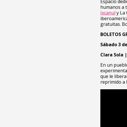
Espacio dedi
humanos a t
Ixcanul
y La 
iberoameric
gratuitas. B
BOLETOS G
Sábado 3 de
Clara Sola 
En un pueblo
experimenta 
que le liber
reprimido a l