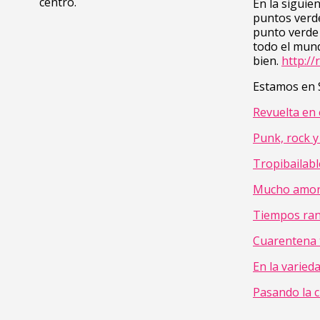
centro.
En la siguie
puntos verde
punto verde 
todo el mund
bien.
http://
Estamos en S
Revuelta en 
Punk, rock y
Tropibailabl
Mucho amor 
Tiempos ran
Cuarentena 
En la varied
Pasando la 