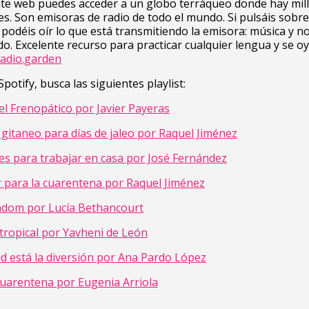
nte web puedes acceder a un globo terráqueo donde hay mil
s. Son emisoras de radio de todo el mundo. Si pulsáis sobr
podéis oír lo que está transmitiendo la emisora: música y no
o. Excelente recurso para practicar cualquier lengua y se o
radio.garden
potify, busca las siguientes playlist:
el Frenopático por Javier Payeras
 gitaneo para días de jaleo por Raquel Jiménez
es para trabajar en casa por José Fernández
para la cuarentena por Raquel Jiménez
dom por Lucía Bethancourt
tropical por Yavheni de León
ad está la diversión por Ana Pardo López
cuarentena por Eugenia Arriola