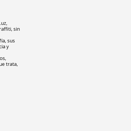
Luz,
fiti, sin
ía, sus
ia y
os,
ue trata,