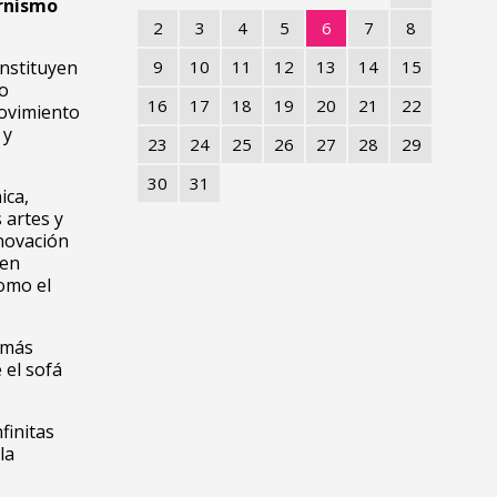
ernismo
2
3
4
5
6
7
8
onstituyen
9
10
11
12
13
14
15
to
16
17
18
19
20
21
22
movimiento
 y
23
24
25
26
27
28
29
30
31
ica,
 artes y
nnovación
 en
como el
 más
 el sofá
finitas
la