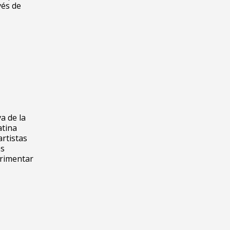
vés de
a de la
atina
artistas
as
erimentar