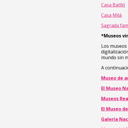
Casa Batlló
Casa Milá
Sagrada fami
*Museos vir
Los museos v
digitalizaci
mundo sin mo
A continuaci
Museo de a
El Museo Na
Museos Real
El Museo de
Galería Nac