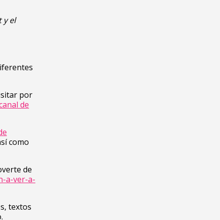
y el
iferentes
sitar por
 canal de
de
así como
overte de
n-a-ver-a-
s, textos
.