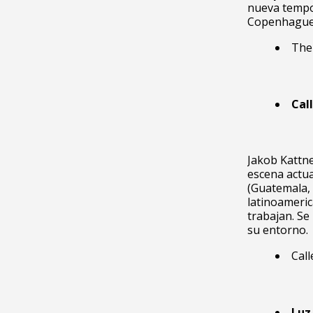
nueva tempor
Copenhague 
The 
Call
Jakob Kattne
escena actual
(Guatemala, 
latinoameri
trabajan. Se 
su entorno.
Call
Luz