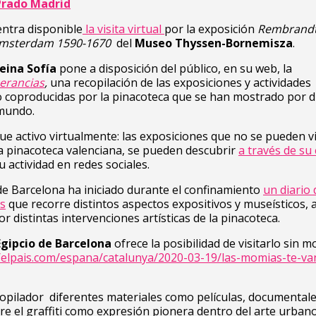
Prado Madrid
ntra disponible
la visita virtual
por la exposición
Rembrandt 
Ámsterdam 1590-1670
del
Museo Thyssen-Bornemisza
.
eina Sofía
pone a disposición del público, en su web, la
nerancias
,
una recopilación de las exposiciones y actividades
 coproducidas por la pinacoteca que se han mostrado por d
 mundo.
ue activo virtualmente: las exposiciones que no se pueden vi
 la pinacoteca valenciana, se pueden descubrir
a través de su
su actividad en redes sociales.
de Barcelona ha iniciado durante el confinamiento
un diario 
es
que recorre distintos aspectos expositivos y museísticos, 
r distintas intervenciones artísticas de la pinacoteca.
gipcio de Barcelona
ofrece la posibilidad de visitarlo sin m
//elpais.com/espana/catalunya/2020-03-19/las-momias-te-va
pilador diferentes materiales como películas, documentale
re el graffiti como expresión pionera dentro del arte urbano