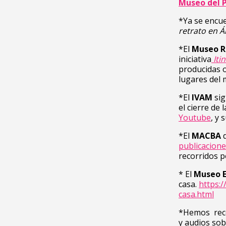
Museo del 
*Ya se encue
retrato en 
*El
Museo R
iniciativa
Iti
producidas o
lugares del
*El
IVAM
sig
el cierre de
Youtube
, y 
*El
MACBA
publicacion
recorridos po
* El
Museo E
casa.
https:
casa.html
*Hemos reco
y audios sob