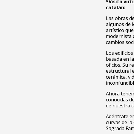
*Visita vir
catalán:
Las obras de
algunos de 
artístico qu
modernista 
cambios soci
Los edificios
basada en la
oficios. Su 
estructural 
cerámica, vid
inconfundibl
Ahora tenemo
conocidas d
de nuestra c
Adéntrate en
curvas de la 
Sagrada Fami