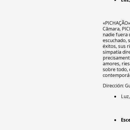
«PICHAÇÃO» n
Câmara, PICH
nadie fuera d
escuchado, s
éxitos, sus 
simpatía dir
precisamente
amores, riesg
sobre todo, 
contemporán
Dirección: 
Luz
Esc