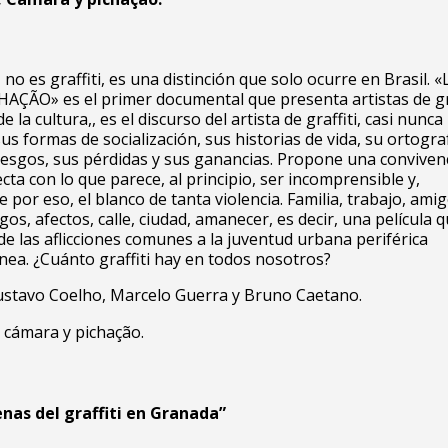
o es graffiti, es una distinción que solo ocurre en Brasil. «
AÇÃO» es el primer documental que presenta artistas de graf
e la cultura,, es el discurso del artista de graffiti, casi nunca
us formas de socialización, sus historias de vida, su ortograf
riesgos, sus pérdidas y sus ganancias. Propone una convivenc
ecta con lo que parece, al principio, ser incomprensible y,
 por eso, el blanco de tanta violencia. Familia, trabajo, amig
os, afectos, calle, ciudad, amanecer, es decir, una película q
de las aflicciones comunes a la juventud urbana periférica
ea. ¿Cuánto graffiti hay en todos nosotros?
Gustavo Coelho, Marcelo Guerra y Bruno Caetano.
, cámara y pichação
.
enas del graffiti en Granada”