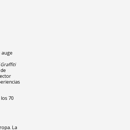
u auge
Graffiti
 de
rector
eriencias
 los 70
uropa. La