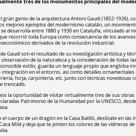
tualmente tres de los monumentos principales del mod
l gran genio de la arquitectura Antoni Gaudí (1852-1926), c
los mejores ejemplos del modernismo catalán, un movimien
e se desarrolla entre 1880 y 1930 en Cataluña, vinculado al 
que recorrió toda Europa como consecuencia de los avances
oeconómicos derivados de la revolución industrial.
 de Gaudí son el resultado de su investigación artística y técn
 observación de la naturaleza y la consideración de todas las
reconocible estilo, guarda un lenguaje propio que engloba i
e integración en el entorno, así como detalles ornamentales
riería, forja, carpintería, etc. junto con técnicas novedosas 
e trencadís.
s la oportunidad de visitar virtualmente tres de sus obras
eclaradas Patrimonio de la Humanidad por la UNESCO, desde
asa.
 el cuerpo de un dragón en la Casa Batlló, deslízate en las in
Casa Milá y deja que te pinten los colores de las vidrieras de 
lia.