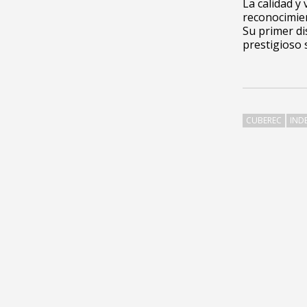
La calidad y
reconocimien
Su primer dis
prestigioso 
CUBEREC
IND