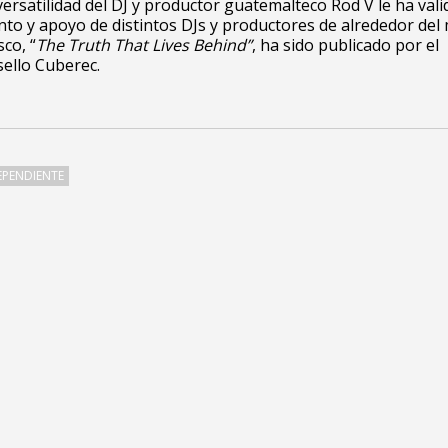
 versatilidad del DJ y productor guatemalteco Rod V le ha vali
to y apoyo de distintos DJs y productores de alrededor del
co, “
The Truth That Lives Behind”
, ha sido publicado por el
sello Cuberec.
EPENDIENTE