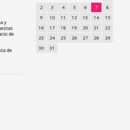
2
3
4
5
6
7
8
9
10
11
12
13
14
15
a y
16
17
18
19
20
21
22
uestas
acio de
23
24
25
26
27
28
29
30
31
sta de