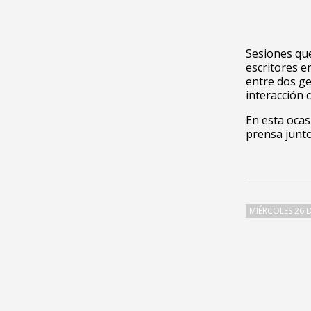
Sesiones que
escritores e
entre dos ge
interacción c
En esta ocas
prensa junto
MIÉRCOLES 26 D