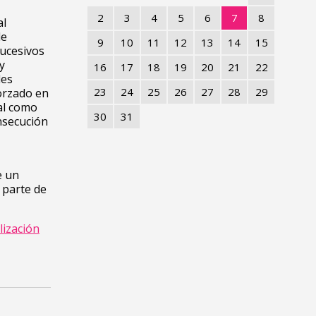
2
3
4
5
6
7
8
al
de
9
10
11
12
13
14
15
sucesivos
y
16
17
18
19
20
21
22
des
23
24
25
26
27
28
29
forzado en
ral como
30
31
nsecución
e un
 parte de
lización