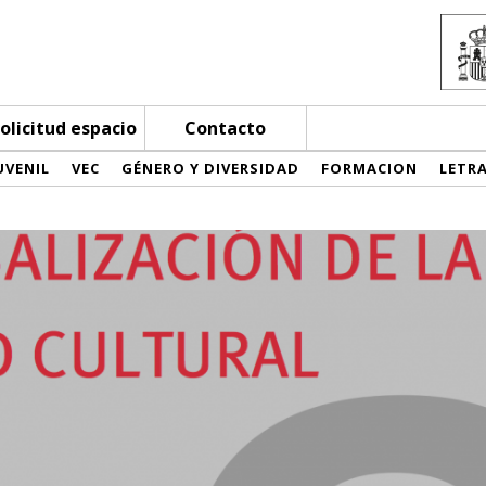
olicitud espacio
Contacto
UVENIL
VEC
GÉNERO Y DIVERSIDAD
FORMACION
LETR