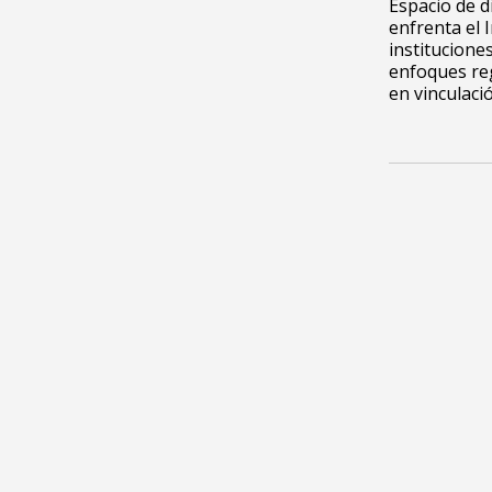
Espacio de d
enfrenta el I
institucione
enfoques reg
en vinculaci