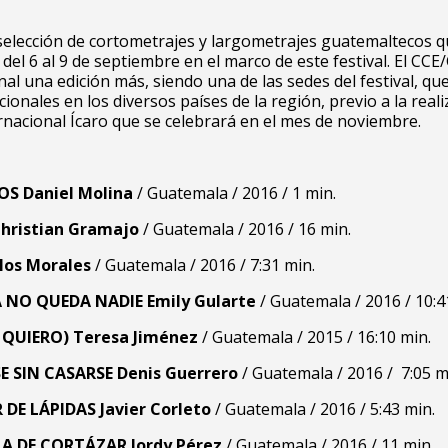
selección de cortometrajes y largometrajes guatemaltecos 
del 6 al 9 de septiembre en el marco de este festival. El CCE
onal una edición más, siendo una de las sedes del festival, qu
ionales en los diversos países de la región, previo a la reali
ernacional Ícaro que se celebrará en el mes de noviembre.
POS
Daniel Molina
/ Guatemala / 2016 / 1 min.
hristian Gramajo
/ Guatemala / 2016 / 16 min.
los Morales
/ Guatemala / 2016 / 7:31 min.
 NO QUEDA NADIE
Emily Gularte
/ Guatemala / 2016 / 10:4
 QUIERO)
Teresa Jiménez
/ Guatemala / 2015 / 16:10 min.
E SIN CASARSE
Denis Guerrero
/ Guatemala / 2016 / 7:05 m
 DE LÁPIDAS
Javier Corleto
/ Guatemala / 2016 / 5:43 min.
LA DE CORTÁZAR
Jordy Pérez
/ Guatemala / 2016 / 11 min.