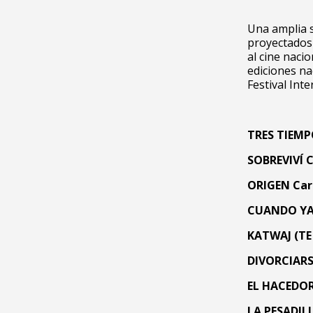
Una amplia 
proyectados 
al cine naci
ediciones nac
Festival Int
TRES TIEM
SOBREVIVÍ
C
ORIGEN
Car
CUANDO YA
KATWAJ (TE
DIVORCIARS
EL HACEDOR
LA PESADIL