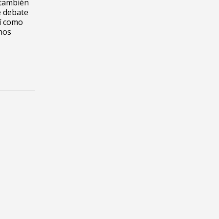
 también
e debate
sí como
chos