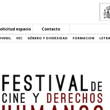
olicitud espacio
Contacto
UVENIL
VEC
GÉNERO Y DIVERSIDAD
FORMACION
LETR