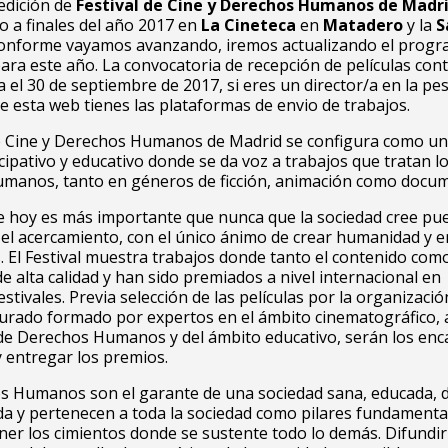
edición de
Festival de Cine y Derechos Humanos de Madr
bo a finales del año 2017 en
La Cineteca
en
Matadero
y la
S
Conforme vayamos avanzando, iremos actualizando el progra
ra este año. La convocatoria de recepción de películas con
a el 30 de septiembre de 2017, si eres un director/a en la pe
de esta web tienes las plataformas de envio de trabajos.
de Cine y Derechos Humanos de Madrid se configura como un 
icipativo y educativo donde se da voz a trabajos que tratan l
manos, tanto en géneros de ficción, animación como docum
 hoy es más importante que nunca que la sociedad cree pu
el acercamiento, con el único ánimo de crear humanidad y 
 El Festival muestra trabajos donde tanto el contenido como
de alta calidad y han sido premiados a nivel internacional en
stivales. Previa selección de las películas por la organizació
 jurado formado por expertos en el ámbito cinematográfico,
de Derechos Humanos y del ámbito educativo, serán los en
 entregar los premios.
s Humanos son el garante de una sociedad sana, educada, 
a y pertenecen a toda la sociedad como pilares fundamenta
er los cimientos donde se sustente todo lo demás. Difundir