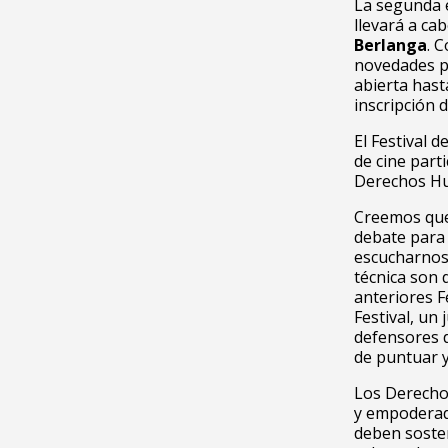
La segunda 
llevará a ca
Berlanga
. 
novedades pa
abierta hast
inscripción 
El Festival 
de cine part
Derechos Hu
Creemos que
debate para 
escucharnos.
técnica son 
anteriores Fe
Festival, un
defensores 
de puntuar y
Los Derecho
y empoderad
deben sosten