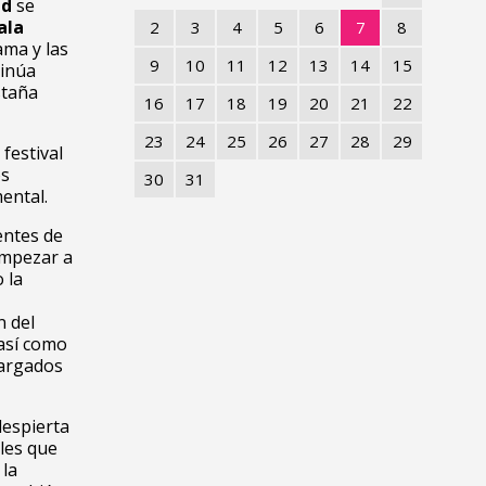
id
se
ala
2
3
4
5
6
7
8
ma y las
9
10
11
12
13
14
15
tinúa
staña
16
17
18
19
20
21
22
23
24
25
26
27
28
29
festival
os
30
31
ental.
entes de
empezar a
 la
n del
 así como
cargados
despierta
les que
 la