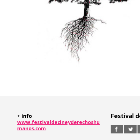
Festival 
+ info
www.festivaldecineyderechoshu
manos.com