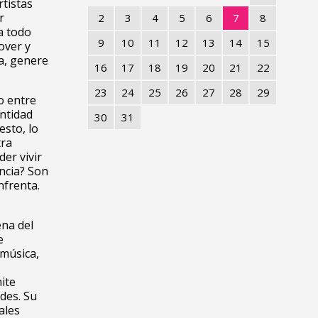
rtistas
r
2
3
4
5
6
7
8
ra todo
9
10
11
12
13
14
15
over y
ta, genere
16
17
18
19
20
21
22
23
24
25
26
27
28
29
o entre
entidad
30
31
esto, lo
tra
er vivir
ncia? Son
nfrenta.
na del
e
 música,
ite
des. Su
ales