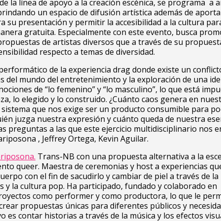
e la línea de apoyo a la creación escénica, se programa a a
brindando un espacio de difusión artística además de aporta
a su presentación y permitir la accesibilidad a la cultura pa
anera gratuita. Especialmente con este evento, busca prom
 propuestas de artistas diversos que a través de su propues
sensibilidad respecto a temas de diversidad.
 performático de la experiencia drag donde existe un conflict
as del mundo del entretenimiento y la exploración de una id
nociones de “lo femenino” y “lo masculino”, lo que está impu
za, lo elegido y lo construido. ¿Cuánto caos genera en nues
 sistema que nos exige ser un producto consumible para pod
uién juzga nuestra expresión y cuánto queda de nuestra ese
as preguntas a las que este ejercicio multidisciplinario nos e
riposona , Jeffrey Ortega, Kevin Aguilar.
riposona.
Trans-NB con una propuesta alternativa a la esce
nto queer. Maestra de ceremonias y host a experiencias qu
uerpo con el fin de sacudirlo y cambiar de piel a través de la
s y la cultura pop. Ha participado, fundado y colaborado en
royectos como performer y como productora, lo que le perm
crear propuestas únicas para diferentes públicos y necesida
o es contar historias a través de la música y los efectos visu