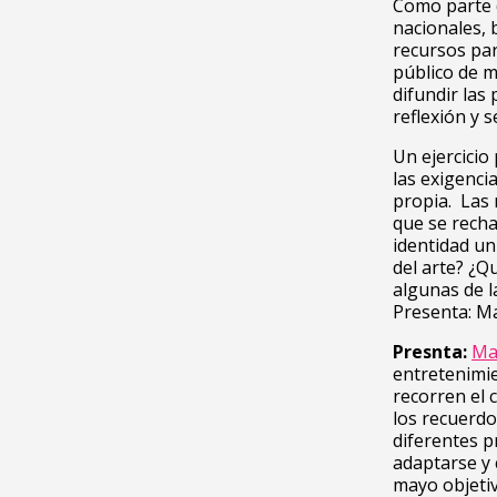
Como parte d
nacionales, 
recursos par
público de m
difundir las
reflexión y 
Un ejercicio
las exigenci
propia. Las 
que se recha
identidad un
del arte? ¿Q
algunas de l
Presenta: Ma
Presnta:
Ma
entretenimie
recorren el c
los recuerdo
diferentes p
adaptarse y 
mayo objetiv