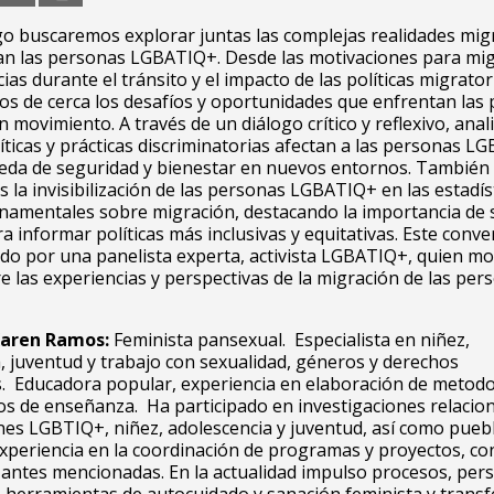
go buscaremos explorar juntas las complejas realidades mig
an las personas LGBATIQ+. Desde las motivaciones para mig
ias durante el tránsito y el impacto de las políticas migrator
s de cerca los desafíos y oportunidades que enfrentan las
movimiento. A través de un diálogo crítico y reflexivo, ana
íticas y prácticas discriminatorias afectan a las personas 
eda de seguridad y bienestar en nuevos entornos. También
la invisibilización de las personas LGBATIQ+ en las estadíst
namentales sobre migración, destacando la importancia de 
ra informar políticas más inclusivas y equitativas. Este conve
ado por una panelista experta, activista LGBATIQ+, quien mot
e las experiencias y perspectivas de la migración de las per
 Karen Ramos:
Feminista pansexual. Especialista en niñez,
, juventud y trabajo con sexualidad, géneros y derechos
s. Educadora popular, experiencia en elaboración de metodo
s de enseñanza. Ha participado en investigaciones relacio
nes LGBTIQ+, niñez, adolescencia y juventud, así como pueb
xperiencia en la coordinación de programas y proyectos, con
antes mencionadas. En la actualidad impulso procesos, per