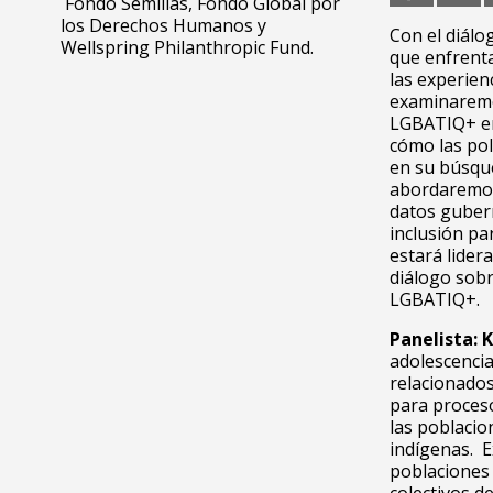
Fondo Semillas, Fondo Global por
los Derechos Humanos y
Con el diálo
Wellspring Philanthropic Fund.
que enfrent
las experienc
examinaremo
LGBATIQ+ en 
cómo las pol
en su búsqu
abordaremos 
datos guber
inclusión pa
estará lider
diálogo sobr
LGBATIQ+.
Panelista:
adolescencia
relacionado
para proceso
las poblacio
indígenas. E
poblaciones 