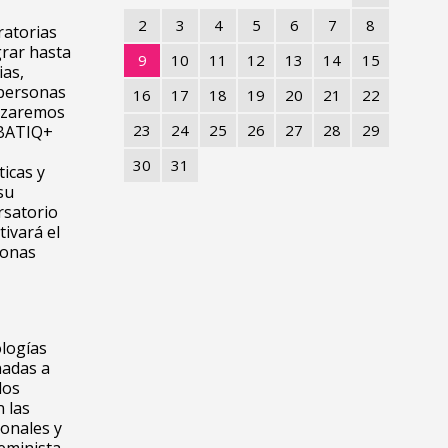
2
3
4
5
6
7
8
ratorias
rar hasta
9
10
11
12
13
14
15
ias,
 personas
16
17
18
19
20
21
22
lizaremos
23
24
25
26
27
28
29
LGBATIQ+
30
31
icas y
su
rsatorio
ivará el
sonas
logías
nadas a
los
 las
sonales y