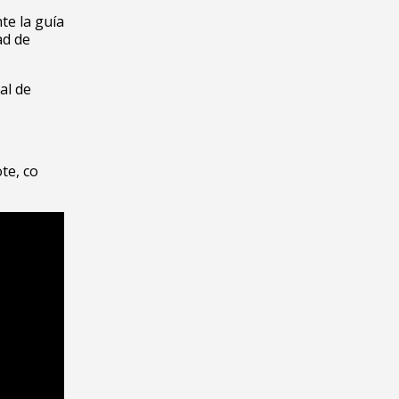
te la guía
ad de
al de
te, co