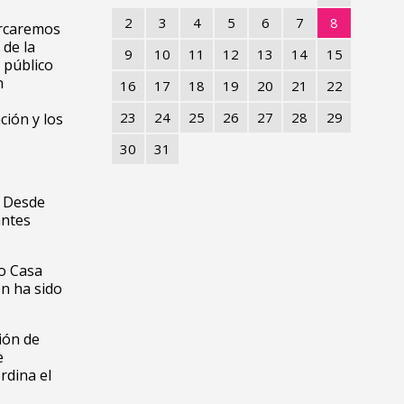
2
3
4
5
6
7
8
ercaremos
 de la
9
10
11
12
13
14
15
 público
n
16
17
18
19
20
21
22
23
24
25
26
27
28
29
ción y los
30
31
. Desde
antes
to Casa
én ha sido
tión de
e
rdina el