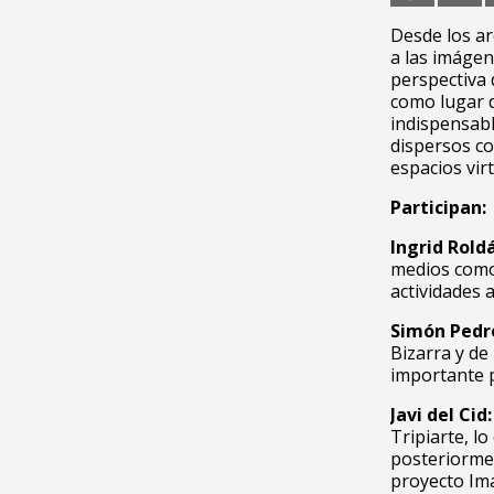
Desde los ar
a las imágen
perspectiva 
como lugar d
indispensabl
dispersos co
espacios vir
Participan:
Ingrid Rold
medios como
actividades a
Simón Pedr
Bizarra y de
importante p
Javi del Cid:
Tripiarte, lo
posteriormen
proyecto Ima