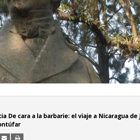
a De cara a la barbarie: el viaje a Nicaragua de
ontúfar