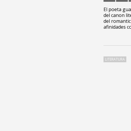
El poeta gu
del canon li
del romantic
afinidades co
LITERATURA