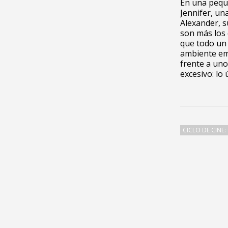
En una peque
Jennifer, un
Alexander, s
son más los 
que todo un 
ambiente emb
frente a uno
excesivo: lo
CICLO DE CINE