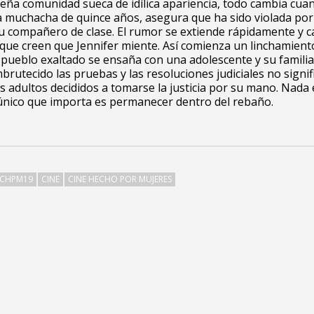
ña comunidad sueca de idílica apariencia, todo cambia cua
a muchacha de quince años, asegura que ha sido violada por
u compañero de clase. El rumor se extiende rápidamente y c
que creen que Jennifer miente. Así comienza un linchamient
pueblo exaltado se ensaña con una adolescente y su familia
rutecido las pruebas y las resoluciones judiciales no signi
s adultos decididos a tomarse la justicia por su mano. Nada 
 único que importa es permanecer dentro del rebaño.
: CHPM19
CINE
CINE HECHO POR MUJERES