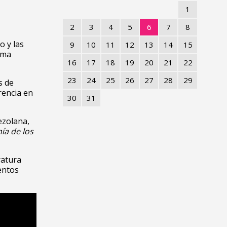
1
2
3
4
5
6
7
8
o y las
9
10
11
12
13
14
15
oma
16
17
18
19
20
21
22
23
24
25
26
27
28
29
s de
rencia en
30
31
ezolana,
ía de los
ratura
entos