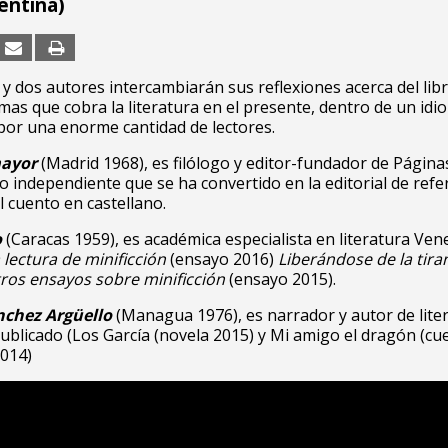
entina)
y dos autores intercambiarán sus reflexiones acerca del libr
rmas que cobra la literatura en el presente, dentro de un idi
por una enorme cantidad de lectores.
ayor
(Madrid 1968), es filólogo y editor-fundador de Página
o independiente que se ha convertido en la editorial de refe
l cuento en castellano.
o
(Caracas 1959), es académica especialista en literatura Ven
 lectura de minificción
(ensayo 2016)
Liberándose de la tiran
ros ensayos sobre minificción
(ensayo 2015).
nchez Argüello
(Managua 1976), es narrador y autor de lite
 publicado (Los García (novela 2015) y Mi amigo el dragón (cu
2014)