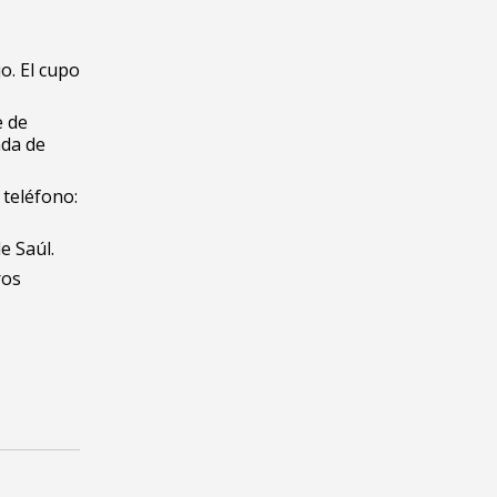
o. El cupo
e de
ada de
 teléfono:
de Saúl.
ros