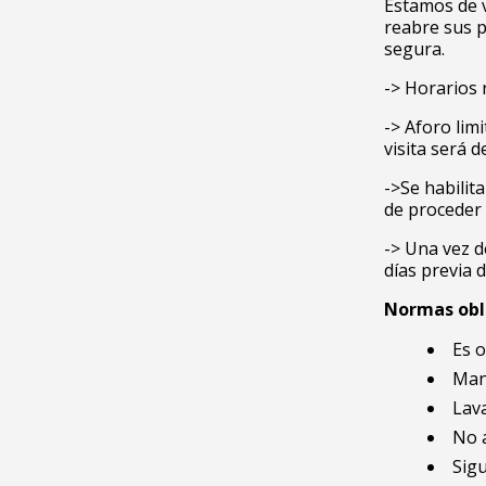
Estamos de v
reabre sus p
segura.
-> Horarios 
-> Aforo lim
visita será 
->
Se habilit
de proceder 
-> Una vez 
días previa 
Normas obli
Es 
Man
Lava
No 
Sigu