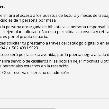
ue:
ermitirá el acceso a los puestos de lectura y mesas de trabaj
ecido es de 1 persona por mesa.
á la persona encargada de biblioteca la persona responsabl
ar el ejemplar solicitado.
No está permitida la consulta y retir
res por el propio usuario.
es solicitar tu préstamo a través del
catálogo digital
o en el
204 / + 502 4991 9923
cceso será por la sexta avenida, por la puerta negra al lado 
abrá servicio de casilleros
ni se podrán dejar mochilas u ot
 personales externos en la recepción.
CCEG se reserva el derecho de admisión