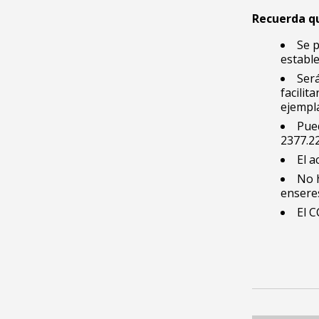
Recuerda q
Se p
establ
Ser
facilit
ejempla
Pued
2377.2
El a
No h
enseres
El 