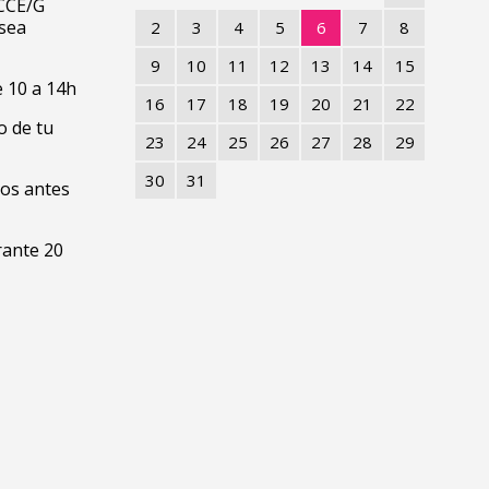
CCE/G
 sea
2
3
4
5
6
7
8
9
10
11
12
13
14
15
e 10 a 14h
16
17
18
19
20
21
22
o de tu
23
24
25
26
27
28
29
30
31
tos antes
rante 20