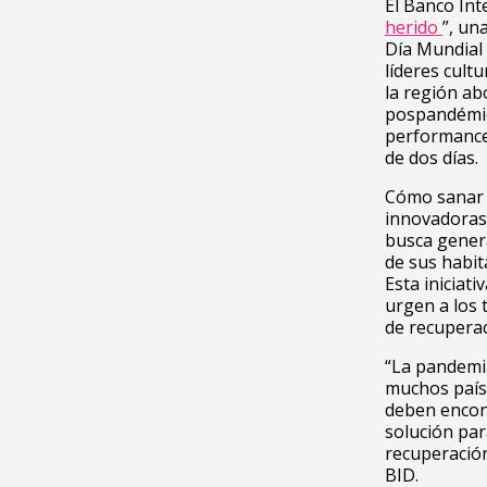
El Banco Int
herido
”, un
Día Mundial 
líderes cult
la región ab
pospandémica
performance
de dos días.
Cómo sanar u
innovadoras 
busca genera
de sus habit
Esta iniciat
urgen a los 
de recuperac
“La pandemia
muchos país
deben encont
solución par
recuperación”
BID.