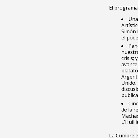
El programa
Una 
Artísti
Simón 
el pode
Pane
nuestra
crisis;
avances
plataf
Argenti
Unido,
discusi
publica
Cin
de la r
Machad
L’Huill
La Cumbre es