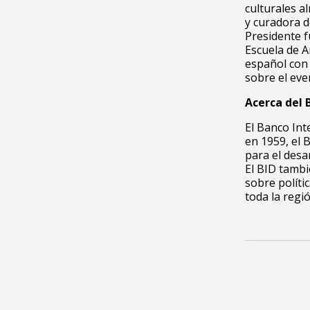
culturales a
y curadora d
Presidente f
Escuela de A
español con 
sobre el eve
Acerca del 
El Banco Int
en 1959, el 
para el desar
El BID tambi
sobre polític
toda la regió
6ta. Aveni
Síguenos