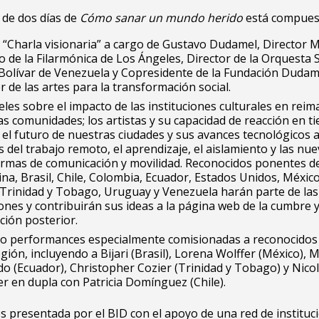
 de dos días de
Cómo sanar un mundo herido
está compues
“Charla visionaria” a cargo de Gustavo Dudamel, Director M
co de la Filarmónica de Los Ángeles, Director de la Orquesta 
Bolívar de Venezuela y Copresidente de la Fundación Dudam
r de las artes para la transformación social.
les sobre el impacto de las instituciones culturales en reim
s comunidades; los artistas y su capacidad de reacción en t
 y el futuro de nuestras ciudades y sus avances tecnológicos 
 del trabajo remoto, el aprendizaje, el aislamiento y las nu
ormas de comunicación y movilidad. Reconocidos ponentes d
na, Brasil, Chile, Colombia, Ecuador, Estados Unidos, Méxic
 Trinidad y Tobago, Uruguay y Venezuela harán parte de las
ones y contribuirán sus ideas a la página web de la cumbre 
ción posterior.
co performances especialmente comisionadas a reconocidos 
egión, incluyendo a Bijari (Brasil), Lorena Wolffer (México), 
o (Ecuador), Christopher Cozier (Trinidad y Tobago) y Nico
ier en dupla con Patricia Domínguez (Chile).
 presentada por el BID con el apoyo de una red de instituc