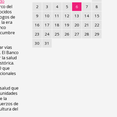
do
rco del
2
3
4
5
6
7
8
ocidos
9
10
11
12
13
14
15
logos de
 la era
16
17
18
19
20
21
22
inco
a cumbre
23
24
25
26
27
28
29
30
31
r vías
. El Banco
 la salud
stórica.
O que
acionales
 salud que
munidades
e la
fuerzos de
ultura del