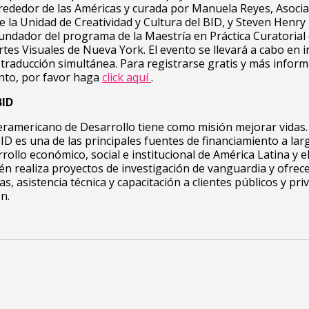
lrededor de las Américas y curada por Manuela Reyes, Asoci
e la Unidad de Creatividad y Cultura del BID, y Steven Henry
undador del programa de la Maestría en Práctica Curatorial 
rtes Visuales de Nueva York. El evento se llevará a cabo en i
traducción simultánea. Para registrarse gratis y más infor
nto, por favor haga
click aquí
.
BID
eramericano de Desarrollo tiene como misión mejorar vidas
BID es una de las principales fuentes de financiamiento a lar
rollo económico, social e institucional de América Latina y el
én realiza proyectos de investigación de vanguardia y ofrec
as, asistencia técnica y capacitación a clientes públicos y pr
n.
da 11-02 zona 1, Centro Histórico – Edifico Lux, segundo