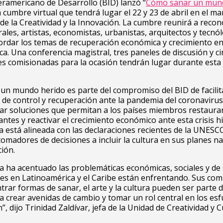
eramericano de Desarrollo (BID) lanzó “
Cómo sanar un mun
a cumbre virtual que tendrá lugar el 22 y 23 de abril en el ma
de la Creatividad y la Innovación. La cumbre reunirá a recon
urales, artistas, economistas, urbanistas, arquitectos y tecnó
ordar los temas de recuperación económica y crecimiento en
. Una conferencia magistral, tres paneles de discusión y c
s comisionadas para la ocasión tendrán lugar durante est
n mundo herido es parte del compromiso del BID de facilita
de control y recuperación ante la pandemia del coronavirus
r soluciones que permitan a los países miembros restaurar
antes y reactivar el crecimiento económico ante esta crisis hi
iva está alineada con las declaraciones recientes de la UNESC
tomadores de decisiones a incluir la cultura en sus planes n
ión.
 ha acentuado las problemáticas económicas, sociales y de
es en Latinoamérica y el Caribe están enfrentando. Sus co
rar formas de sanar, el arte y la cultura pueden ser parte d
a crear avenidas de cambio y tomar un rol central en los es
, dijo Trinidad Zaldívar, jefa de la Unidad de Creatividad y C