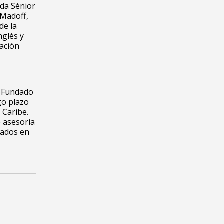
ada Sénior
 Madoff,
de la
nglés y
mación
. Fundado
go plazo
 Caribe.
e asesoría
ivados en