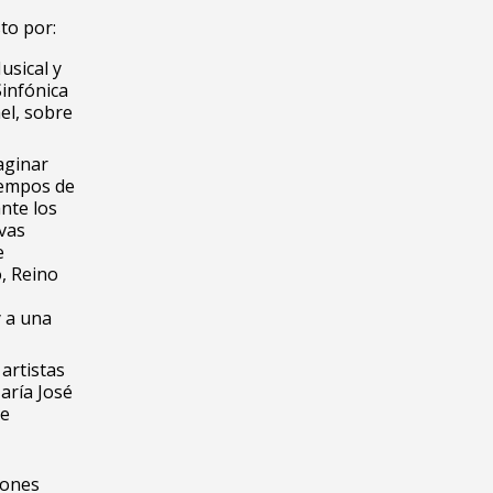
to por:
usical y
Sinfónica
el, sobre
aginar
iempos de
ante los
evas
e
o, Reino
y a una
artistas
María José
le
iones