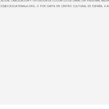
FICACIÓN, CANCELACIÓN Y OPOSICIÓN DE LOS DATOS DE CARÁCTER PERSONAL MED
CCE@CCEGUATEMALA.ORG, O POR CARTA EN CENTRO CULTURAL DE ESPAÑA, 6 AV
da 11-02 zona 1, Centro Histórico – Edifico Lux, segundo
dad de Guatemala (01001)
AL PÚBLICO: Martes a sábado de 10 A 19 h
Lunes a viernes de 9 a 18 h
: 2377-2200
: 4991-9923
uatemala.org