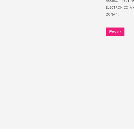
ACCESO , RECTI
ELECTRÓNICO A 
ZONA 1.
Enviar
6ta. Aveni
Síguenos
nivel Ciu
ATENCIÓN 
OFICINAS: 
TELÉFONO
WHATSAPP
cce@cceg