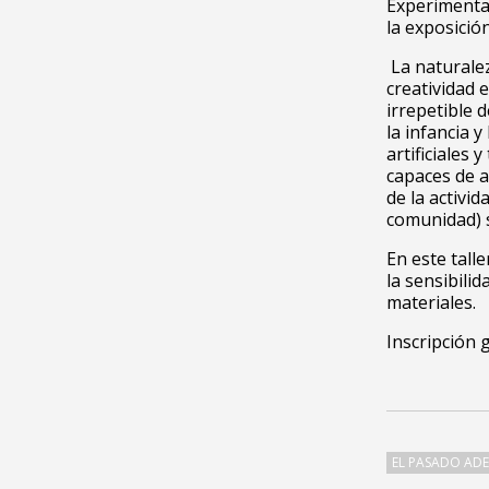
Experimentar
la exposició
La naturale
creatividad 
irrepetible 
la infancia y
artificiales
capaces de 
de la activid
comunidad) s
En este tall
la sensibili
materiales.
Inscripción g
EL PASADO ADE