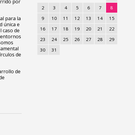
orrido por
2
3
4
5
6
7
8
al para la
9
10
11
12
13
14
15
d única e
16
17
18
19
20
21
22
l caso de
s entornos
23
24
25
26
27
28
29
 somos
damental
30
31
írculos de
arrollo de
 de