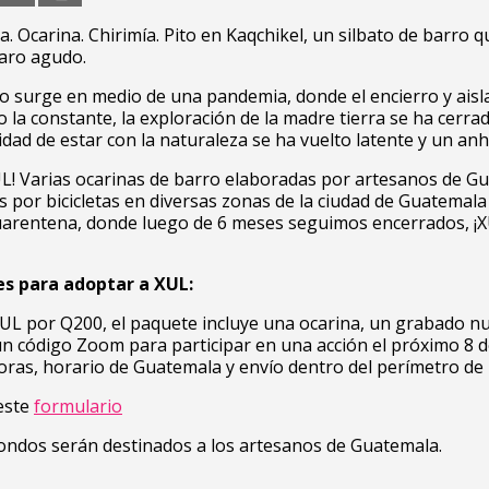
a. Ocarina. Chirimía. Pito en Kaqchikel, un silbato de barro 
aro agudo.
o surge en medio de una pandemia, donde el encierro y ais
o la constante, la exploración de la madre tierra se ha cerrad
idad de estar con la naturaleza se ha vuelto latente y un anh
UL! Varias ocarinas de barro elaboradas por artesanos de G
s por bicicletas en diversas zonas de la ciudad de Guatemala
uarentena, donde luego de 6 meses seguimos encerrados, ¡
es para adoptar a XUL:
XUL por Q200, el paquete incluye una ocarina, un grabado 
un código Zoom para participar en una acción el próximo 8 
horas, horario de Guatemala y envío dentro del perímetro de 
este
formulario
ondos serán destinados a los artesanos de Guatemala.