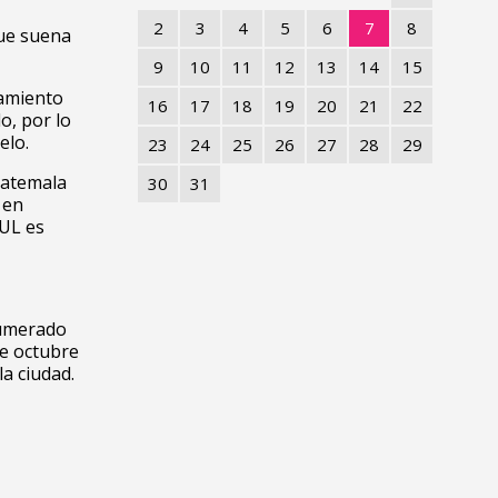
2
3
4
5
6
7
8
que suena
9
10
11
12
13
14
15
lamiento
16
17
18
19
20
21
22
o, por lo
elo.
23
24
25
26
27
28
29
uatemala
30
31
 en
XUL es
numerado
de octubre
la ciudad.