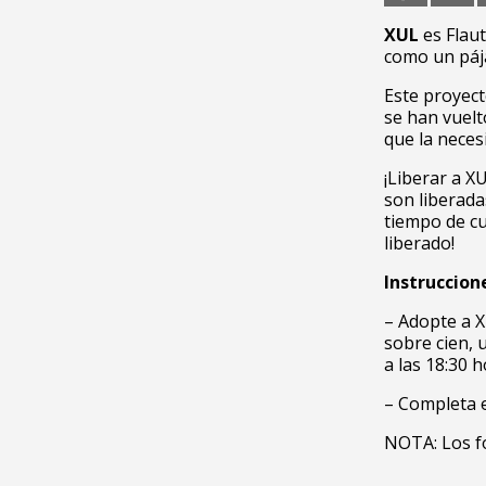
XUL
es Flaut
como un páj
Este proyect
se han vuelt
que la neces
¡Liberar a X
son liberada
tiempo de c
liberado!
Instruccion
– Adopte a 
sobre cien, 
a las 18:30 
– Completa 
NOTA: Los f