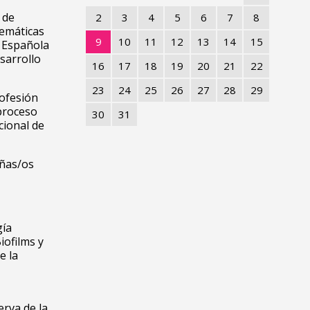
 de
2
3
4
5
6
7
8
temáticas
9
10
11
12
13
14
15
 Española
sarrollo
16
17
18
19
20
21
22
23
24
25
26
27
28
29
rofesión
proceso
30
31
cional de
iñas/os
gía
iofilms y
e la
rva de la