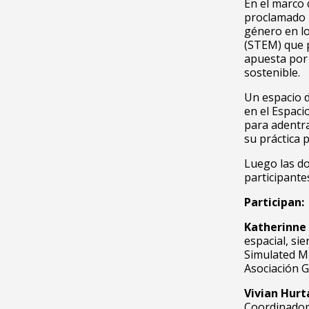
En el marco d
proclamado 
género en los
(STEM) que 
apuesta por 
sostenible.
Un espacio d
en el Espac
para adentra
su práctica 
Luego las do
participante
Participan:
Katherinne 
espacial, si
Simulated Mi
Asociación G
Vivian Hurt
Coordinadora