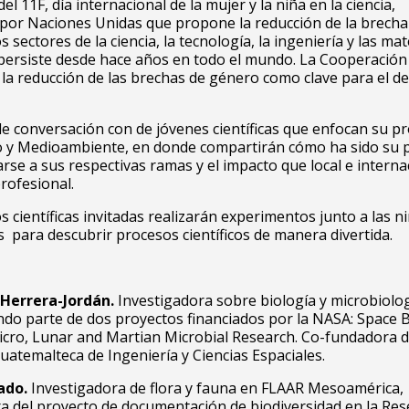
el 11F, día internacional de la mujer y la niña en la ciencia,
por Naciones Unidas que propone la reducción de la brecha
 sectores de la ciencia, la tecnología, la ingeniería y las ma
persiste desde hace años en todo el mundo. La Cooperación
la reducción de las brechas de género como clave para el de
e conversación con de jóvenes científicas que enfocan su p
io y Medioambiente, en donde compartirán cómo ha sido su 
rse a sus respectivas ramas y el impacto que local e interna
profesional.
s científicas invitadas realizarán experimentos junto a las n
s para descubrir procesos científicos de manera divertida.
Herrera-Jordán.
Investigadora sobre biología y microbiolo
endo parte de dos proyectos financiados por la NASA: Space B
cro, Lunar and Martian Microbial Research. Co-fundadora d
uatemalteca de Ingeniería y Ciencias Espaciales.
ado.
Investigadora de flora y fauna en FLAAR Mesoamérica,
 del proyecto de documentación de biodiversidad en la Rese