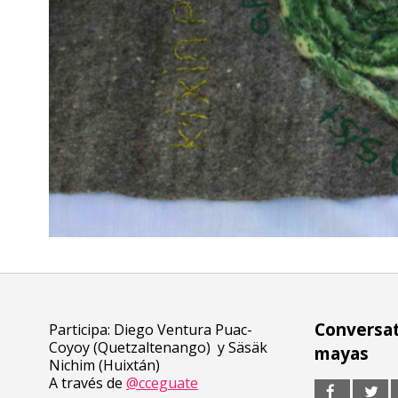
Conversato
Participa: Diego Ventura Puac-
Coyoy (Quetzaltenango) y Säsäk
mayas
Nichim (Huixtán)
A través de
@cceguate