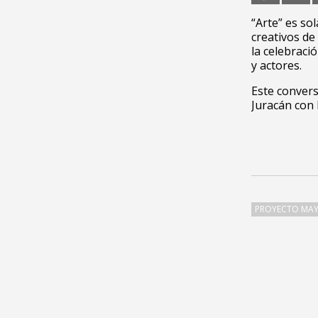
“Arte” es so
creativos de
la celebraci
y actores.
Este convers
Juracán con 
PROYECTO MAY