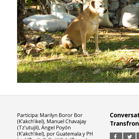
Conversat
Participa: Marilyn Boror Bor
(K’akch’ikel), Manuel Chavajay
Transfron
(Tz’utujil), Ángel Poyón
(K’akch’ikel), por Guatemala y PH