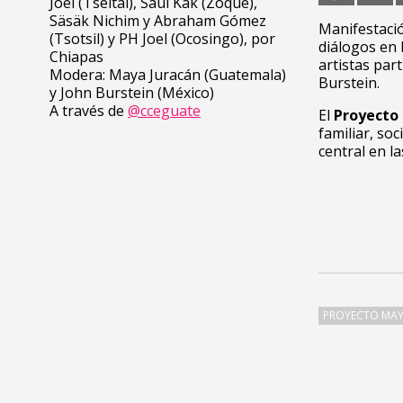
Joel (Tseltal), Saúl Kak (Zoque),
Säsäk Nichim y Abraham Gómez
Manifestació
(Tsotsil) y PH Joel (Ocosingo), por
diálogos en 
Chiapas
artistas par
Modera: Maya Juracán (Guatemala)
Burstein.
y John Burstein (México)
A través de
@cceguate
El
Proyecto 
familiar, soc
central en la
PROYECTO MAY