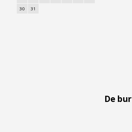
30
31
De bur