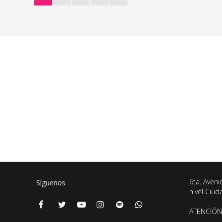
6ta. Aveni
Síguenos
nivel Ciu
ATENCIÓN 