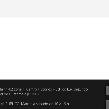
da 11-02 zona 1, Centro Histórico – Edifico Lux, segundo
dad de Guatemala (01001)
AL PÚBLICO: Martes a sábado de 10 A 19 h