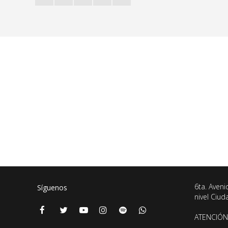
6ta. Aveni
Síguenos
nivel Ciu
ATENCIÓN 