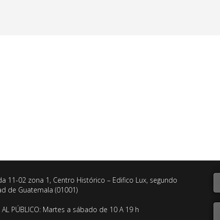
da 11-02 zona 1, Centro Histórico – Edifico Lux, segundo
dad de Guatemala (01001)
AL PÚBLICO: Martes a sábado de 10 A 19 h