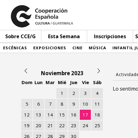
Sobre CCE/G
Esta Semana
Inscripciones
S
ESCÉNICAS
EXPOSICIONES
CINE
MÚSICA
INFANTIL J
Noviembre 2023
Dom
Lun
Mar
Mié
Jue
Vie
Sáb
Lo sentimo
1
2
3
4
5
6
7
8
9
10
11
12
13
14
15
16
17
18
19
20
21
22
23
24
25
26
27
28
29
30