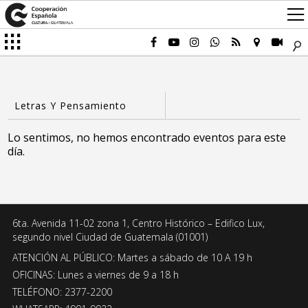
Lo sentimos, no hemos encontrado eventos para este
día.
6ta. Avenida 11-02 zona 1, Centro Histórico – Edifico Lux,
segundo nivel Ciudad de Guatemala (01001)
ATENCIÓN AL PÚBLICO: Martes a sábado de 10 A 19 h
OFICINAS: Lunes a viernes de 9 a 18 h
TELÉFONO: 2377-2200