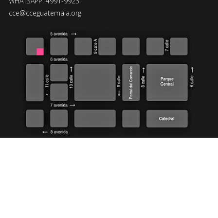
WHATSAPP: 4991-9923
cce@cceguatemala.org