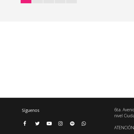
6ta. Aveni
Síguenos
nivel Ciu
ATENCIÓN 