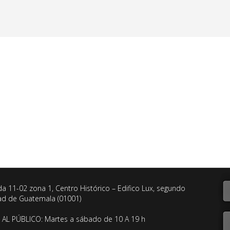
da 11-02 zona 1, Centro Histórico – Edifico Lux, segundo
dad de Guatemala (01001)
AL PÚBLICO: Martes a sábado de 10 A 19 h