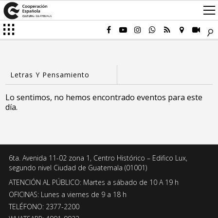
Lo sentimos, no hemos encontrado eventos para este
día.
6ta. Avenida 11-02 zona 1, Centro Histórico – Edifico Lux,
segundo nivel Ciudad de Guatemala (01001)
ATENCIÓN AL PÚBLICO: Martes a sábado de 10 A 19 h
OFICINAS: Lunes a viernes de 9 a 18 h
TELÉFONO: 2377-2200