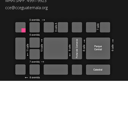
WHATSAPP: 4991-9923
cce@cceguatemala.org