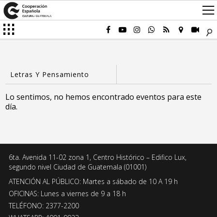
Lo sentimos, no hemos encontrado eventos para este
día.
6ta. Avenida 11-02 zona 1, Centro Histórico – Edifico Lux,
segundo nivel Ciudad de Guatemala (01001)
ATENCIÓN AL PÚBLICO: Martes a sábado de 10 A 19 h
OFICINAS: Lunes a viernes de 9 a 18 h
TELÉFONO: 2377-2200