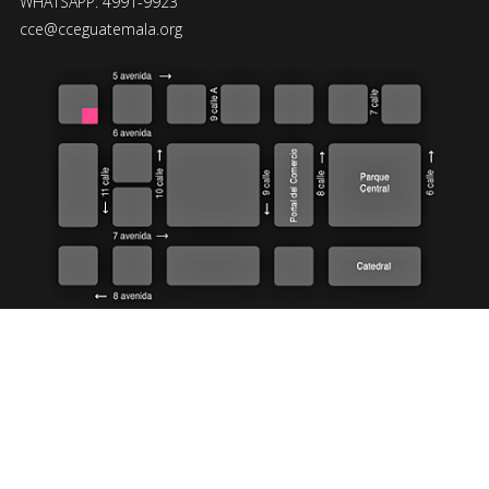
WHATSAPP: 4991-9923
cce@cceguatemala.org