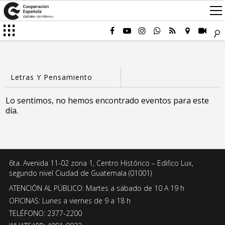
Lo sentimos, no hemos encontrado eventos para este
día.
6ta. Avenida 11-02 zona 1, Centro Histórico – Edifico Lux,
segundo nivel Ciudad de Guatemala (01001)
ATENCIÓN AL PÚBLICO: Martes a sábado de 10 A 19 h
OFICINAS: Lunes a viernes de 9 a 18 h
TELÉFONO: 2377-2200