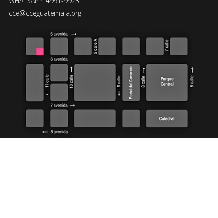
WHATSAPP: 4991-9923
cce@cceguatemala.org