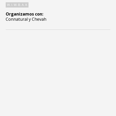
W. I. W. B. A. K
Organizamos con:
Connatural y Chevah