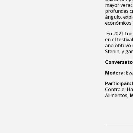
mayor veraci
profundas cr
ángulo, expl
económicos y
En 2021 fue
en el festi
año obtuvo 
Stenin, y g
Conversator
Modera:
Eva
Participan:
Contra el H
Alimentos,
M