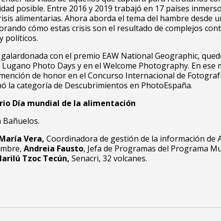
dad posible. Entre 2016 y 2019 trabajó en 17 países inmers
isis alimentarias. Ahora aborda el tema del hambre desde 
orando cómo estas crisis son el resultado de complejos con
 políticos.
 galardonada con el premio EAW National Geographic, quedó
val Lugano Photo Days y en el Welcome Photography. En ese
mención de honor en el Concurso Internacional de Fotograf
anó la categoría de Descubrimientos en PhotoEspaña.
io Día mundial de la alimentación
 Bañuelos.
María Vera,
Coordinadora de gestión de la información de 
ambre,
Andreia Fausto
, Jefa de Programas del Programa Mu
arilú Tzoc Tecún,
Senacri,
32 volcanes.