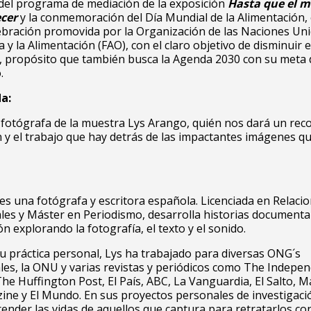
del programa de mediación de la exposición
Hasta que el m
ecer
y la conmemoración del Día Mundial de la Alimentación, 
ebración promovida por la Organización de las Naciones Un
ra y la Alimentación (FAO), con el claro objetivo de disminuir
, propósito que también busca la Agenda 2030 con su meta 
.
da:
a fotógrafa de la muestra Lys Arango, quién nos dará un rec
n y el trabajo que hay detrás de las impactantes imágenes qu
es una fotógrafa y escritora española. Licenciada en Relaci
les y Máster en Periodismo, desarrolla historias documenta
n explorando la fotografía, el texto y el sonido.
 práctica personal, Lys ha trabajado para diversas ONG´s
les, la ONU y varias revistas y periódicos como The Indepen
e Huffington Post, El País, ABC, La Vanguardia, El Salto, M
ine y El Mundo. En sus proyectos personales de investigaci
nder las vidas de aquellos que captura para retratarlos con