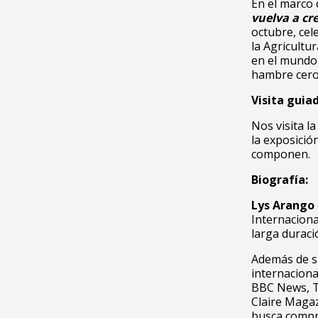
En el marco 
vuelva a cr
octubre, cel
la Agricultu
en el mundo
hambre cero
Visita guia
Nos visita l
la exposició
componen.
Biografía:
Lys Arango
Internaciona
larga duració
Además de su
internaciona
BBC News, Th
Claire Magaz
busca compre