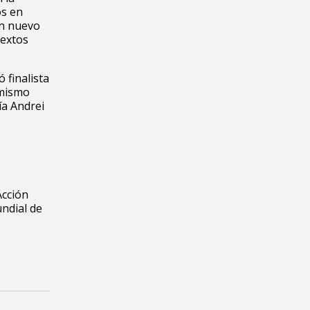
os en
un nuevo
textos
 finalista
 mismo
ía Andrei
Acción
ndial de