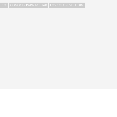
ICO.
CONOCER PARA ACTUAR
LOS COLORES DEL IXIM
da 11-02 zona 1, Centro Histórico – Edifico Lux, segundo
dad de Guatemala (01001)
AL PÚBLICO: Martes a sábado de 10 A 19 h
Lunes a viernes de 9 a 18 h
: 2377-2200
: 4991-9923
uatemala.org