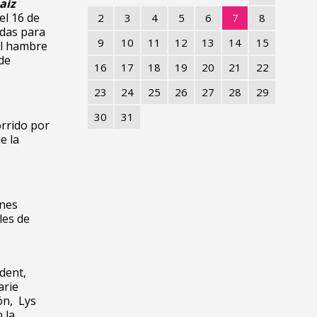
aíz
el 16 de
2
3
4
5
6
7
8
idas para
9
10
11
12
13
14
15
 el hambre
de
16
17
18
19
20
21
22
23
24
25
26
27
28
29
30
31
orrido por
e la
ones
les de
dent,
arie
ón, Lys
 la