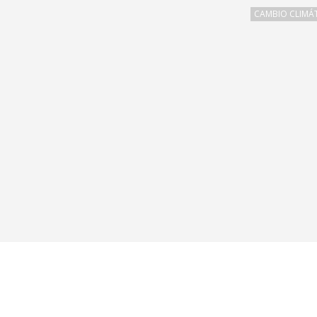
CAMBIO CLIMÁT
6ta. Aveni
Síguenos
nivel Ciu
ATENCIÓN 
OFICINAS: 
TELÉFONO
WHATSAPP
cce@cceg