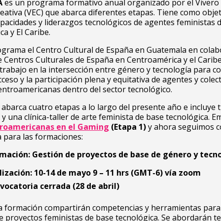
A
es un programa formativo anual organizado por el Vivero
ativa (VEC) que abarca diferentes etapas. Tiene como objet
apacidades y liderazgos tecnológicos de agentes feministas 
a y El Caribe.
ograma el Centro Cultural de España en Guatemala en colab
e Centros Culturales de España en Centroamérica y el Carib
trabajo en la intersección entre género y tecnología para co
cceso y la
participación plena y equitativa de agentes y colec
centroamericanas dentro
del sector tecnológico.
abarca cuatro etapas a lo largo del presente año e incluye 
y una clínica-taller de arte feminista de base tecnológica.
roamericanas en el Gaming
(Etapa 1)
y ahora seguimos c
 para las formaciones:
mación: Gestión de proyectos de base de género y tecn
lización: 10-14 de mayo 9 – 11 hrs (GMT-6) vía zoom
vocatoria cerrada (28 de abril)
a formación compartirán competencias y herramientas para
e proyectos feministas de base tecnológica. Se abordarán t