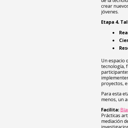
de la tecnol
crear nuevos
jóvenes.
Etapa 4.
Tal
Real
Cier
Res
Un espacio q
tecnología, f
participante
implementen
proyectos, e
Para esta et
menos, un a
Facilita:
Bla
Prácticas ar
mediación de
investigacio