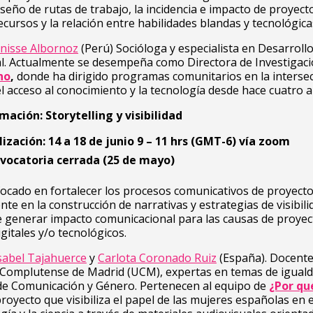
diseño de rutas de trabajo, la incidencia e impacto de proyect
ecursos y la relación entre habilidades blandas y tecnológica
nisse Albornoz
(Perú) Socióloga y especialista en Desarroll
al. Actualmente se desempeña como Directora de Investigaci
ho
,
donde ha dirigido programas comunitarios en la intersec
l acceso al conocimiento y la tecnología desde hace cuatro 
mación: Storytelling y visibilidad
lización: 14 a 18 de junio 9 – 11 hrs (GMT-6) vía zoom
vocatoria cerrada (25 de mayo)
focado en fortalecer los procesos comunicativos de proyecto
nte en la construcción de narrativas y estrategias de visibili
e generar impacto comunicacional para las causas de proyec
igitales y/o tecnológicos.
sabel Tajahuerce
y
Carlota Coronado Ruiz
(España). Docente
 Complutense de Madrid (UCM), expertas en temas de iguald
de Comunicación y Género. Pertenecen al equipo de
¿Por qu
proyecto que visibiliza el papel de las mujeres españolas en