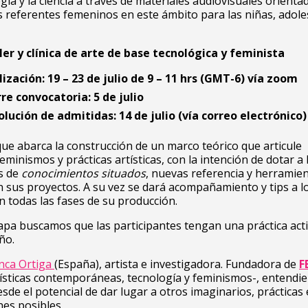
ogía y la ciencia a través de materiales audiovisuales orienta
 referentes femeninos en este ámbito para las niñas, adole
ler y clínica de arte de base tecnológica y feminista
ización: 19 – 23 de julio de 9 – 11 hrs (GMT-6) vía zoom
re convocatoria: 5 de julio
olución de admitidas: 14 de julio (vía correo electrónico)
ue abarca la construcción de un marco teórico que articule
eminismos y prácticas artísticas, con la intención de dotar a 
s de
conocimientos situados
, nuevas referencia y herramie
 sus proyectos. A su vez se dará acompañamiento
y tips a l
n todas las fases de su producción.
apa buscamos que las participantes tengan una práctica activ
ño.
nca Ortiga
(España), artista e investigadora. Fundadora de
F
tísticas contemporáneas, tecnología y feminismos-, entendie
sde el potencial de dar lugar a otros imaginarios, prácticas 
nes posibles.