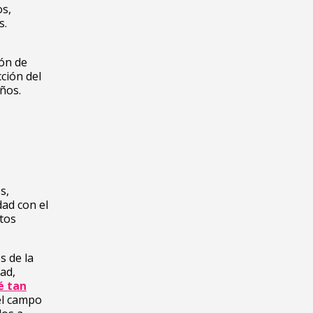
os,
s.
o
ón de
ción del
años.
s,
dad con el
tos
s de la
ad,
é tan
 el campo