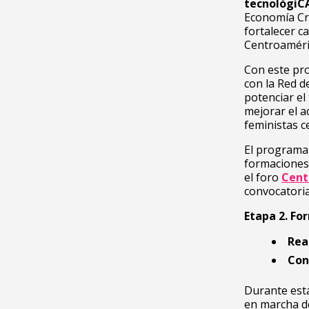
tecnológiC
Economía Cre
fortalecer c
Centroaméric
Con este pr
con la Red d
potenciar el
mejorar el a
feministas 
El programa 
formaciones 
el foro
Cent
convocatoria
Etapa 2.
For
Rea
Con
Durante est
en marcha d