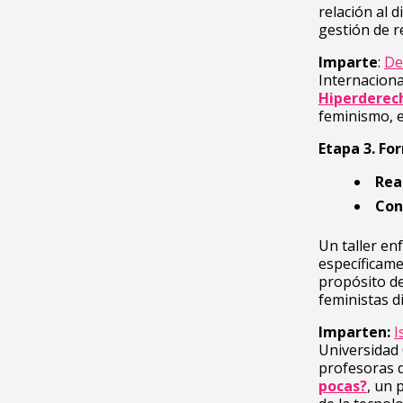
relación al 
gestión de r
Imparte
:
De
Internacion
Hiperderec
feminismo, e
Etapa 3.
For
Rea
Con
Un taller en
específicame
propósito d
feministas d
Imparten:
I
Universidad
profesoras 
pocas?
, un 