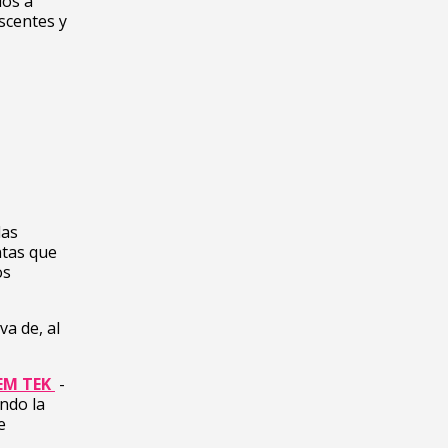
dos a
scentes y
las
ntas que
os
a de, al
EM TEK
-
ndo la
e