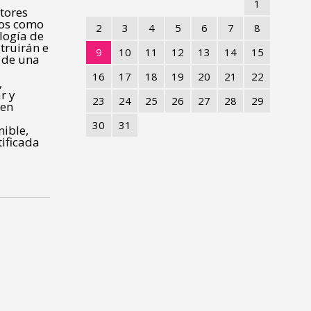
1
tores
tos como
2
3
4
5
6
7
8
ología de
truirán e
9
10
11
12
13
14
15
n de una
16
17
18
19
20
21
22
,
r y
23
24
25
26
27
28
29
 en
30
31
ible,
tificada