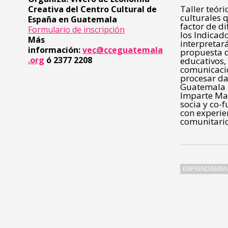
Taller teór
Creativa del Centro Cultural de
culturales 
España en Guatemala
factor de d
Formulario de inscripción
los Indicad
Más
interpretar
información:
vec@cceguatemala
propuesta d
.org
ó 2377 2208
educativos,
comunicació
procesar dat
Guatemala p
Imparte Mar
socia y co-
con experie
comunitari
EMPRENDIEMIE