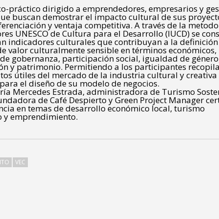
ico-práctico dirigido a emprendedores, empresarios y ges
que buscan demostrar el impacto cultural de sus proyec
iferenciación y ventaja competitiva. A través de la metod
ores UNESCO de Cultura para el Desarrollo (IUCD) se cons
án indicadores culturales que contribuyan a la definició
e valor culturalmente sensible en términos económicos,
 de gobernanza, participación social, igualdad de género
n y patrimonio. Permitiendo a los participantes recopila
os útiles del mercado de la industria cultural y creativa
ara el diseño de su modelo de negocios.
ía Mercedes Estrada, administradora de Turismo Sosten
fundadora de Café Despierto y Green Project Manager cer
ncia en temas de desarrollo económico local, turismo
o y emprendimiento.
NTO
VEC