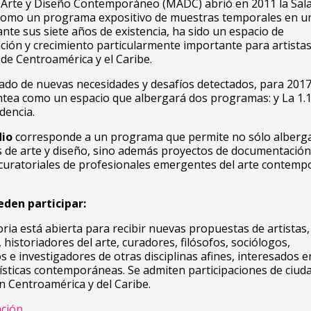
Arte y Diseño Contemporáneo (MADC) abrió en 2011 la Sala 
 como un programa expositivo de muestras temporales en u
rante sus siete años de existencia, ha sido un espacio de
ión y crecimiento particularmente importante para artista
e Centroamérica y el Caribe.
do de nuevas necesidades y desafíos detectados, para 2017 
antea como un espacio que albergará dos programas: y La 1.1
idencia.
dio
corresponde a un programa que permite no sólo alberg
 de arte y diseño, sino además proyectos de documentación
curatoriales de profesionales emergentes del arte contemp
den participar:
ria está abierta para recibir nuevas propuestas de artistas,
 historiadores del arte, curadores, filósofos, sociólogos,
 e investigadores de otras disciplinas afines, interesados e
tísticas contemporáneas. Se admiten participaciones de ciu
n Centroamérica y del Caribe.
ción