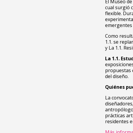
El Museo de 
cual surgió
flexible. Du
experimentac
emergentes d
Como resulta
1.1. se repl
y La 1.1. Res
La 1.1. Estu
exposiciones
propuestas 
del diseño.
Quiénes pue
La convocato
diseñadores,
antropólogos
prácticas ar
residentes e
Más informa