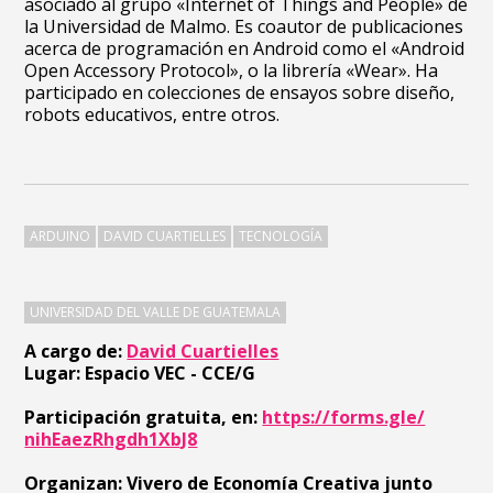
asociado al grupo «Internet of Things and People» de
la Universidad de Malmo. Es coautor de publicaciones
acerca de programación en Android como el «Android
Open Accessory Protocol», o la librería «Wear». Ha
participado en colecciones de ensayos sobre diseño,
robots educativos, entre otros.
ARDUINO
DAVID CUARTIELLES
TECNOLOGÍA
UNIVERSIDAD DEL VALLE DE GUATEMALA
A cargo de:
David Cuartielles
Lugar: Espacio VEC - CCE/G
Participación gratuita, en:
https://forms.gle/
nihEaezRhgdh1XbJ8
Organizan: Vivero de Economía Creativa junto