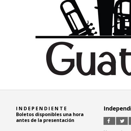
Independi
I N D E P E N D I E N T E
Boletos disponibles una hora
antes de la presentación